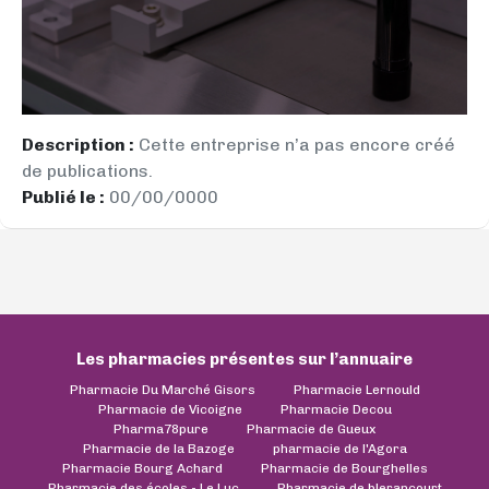
Description :
Cette entreprise n’a pas encore créé
de publications.
Publié le :
00/00/0000
Les pharmacies présentes sur l’annuaire
Pharmacie Du Marché Gisors
Pharmacie Lernould
Pharmacie de Vicoigne
Pharmacie Decou
Pharma78pure
Pharmacie de Gueux
Pharmacie de la Bazoge
pharmacie de l'Agora
Pharmacie Bourg Achard
Pharmacie de Bourghelles
Pharmacie des écoles - Le Luc
Pharmacie de blerancourt