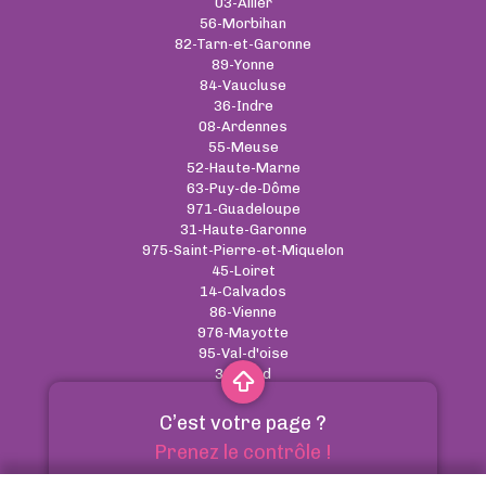
03-Allier
56-Morbihan
82-Tarn-et-Garonne
89-Yonne
84-Vaucluse
36-Indre
08-Ardennes
55-Meuse
52-Haute-Marne
63-Puy-de-Dôme
971-Guadeloupe
31-Haute-Garonne
975-Saint-Pierre-et-Miquelon
45-Loiret
14-Calvados
86-Vienne
976-Mayotte
95-Val-d'oise
30-Gard
C’est votre page ?
CGU
-
Cookies
-
RGPD
-
Contact
Prenez le contrôle !
Annuaire des pharmacies - Tous droits réservés