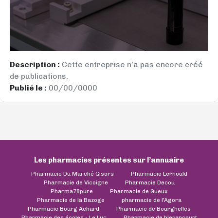
Description :
Cette entreprise n’a pas encore créé
de publications.
Publié le :
00/00/0000
Les pharmacies présentes sur l’annuaire
Pharmacie Du Marché Gisors
Pharmacie Lernould
Pharmacie de Vicoigne
Pharmacie Decou
Pharma78pure
Pharmacie de Gueux
Pharmacie de la Bazoge
pharmacie de l'Agora
Pharmacie Bourg Achard
Pharmacie de Bourghelles
Pharmacie des écoles - Le Luc
Pharmacie de blerancourt