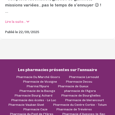
missions variées…pas le temps de s’ennuyer 😉 !
...
Lire la suite...
Publié le 22/09/2025
Les pharmacies présentes sur l’annuaire
Pharmacie Du Marché Gisors
Pharmacie Lernould
Pharmacie de Vicoigne
Pharmacie Decou
Pharma78pure
Pharmacie de Gueux
Pharmacie de la Bazoge
pharmacie de l'Agora
Pharmacie Bourg Achard
Pharmacie de Bourghelles
Pharmacie des écoles - Le Luc
Pharmacie de blerancourt
Pharmacie Vauban Givet
Pharmacie du Centre Corbie - Totum
Pharmacie Caze
Pharmacie de Trévières
Pharmacie du Pont de l'Yères
Pharmacie d’Avesnes-le-Sec