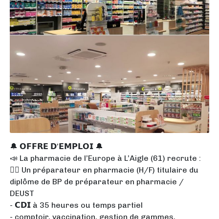
🔔 𝗢𝗙𝗙𝗥𝗘 𝗗’𝗘𝗠𝗣𝗟𝗢𝗜 🔔
📣 La pharmacie de l’Europe à L’Aigle (61) recrute :
👉🏻 Un préparateur en pharmacie (H/F) titulaire du
diplôme de BP de préparateur en pharmacie /
DEUST
- 𝗖𝗗𝗜 à 35 heures ou temps partiel
- comptoir, vaccination, gestion de gammes,