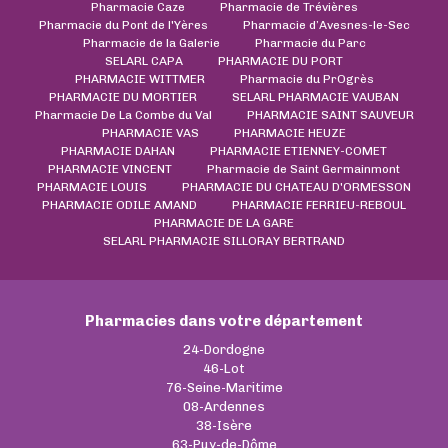
Pharmacie Caze
Pharmacie de Trévières
Pharmacie du Pont de l'Yères
Pharmacie d’Avesnes-le-Sec
Pharmacie de la Galerie
Pharmacie du Parc
SELARL CAPA
PHARMACIE DU PORT
PHARMACIE WITTMER
Pharmacie du PrOgrès
PHARMACIE DU MORTIER
SELARL PHARMACIE VAUBAN
Pharmacie De La Combe du Val
PHARMACIE SAINT SAUVEUR
PHARMACIE VAS
PHARMACIE HEUZE
PHARMACIE DAHAN
PHARMACIE ETIENNEY-COMET
PHARMACIE VINCENT
Pharmacie de Saint Germainmont
PHARMACIE LOUIS
PHARMACIE DU CHATEAU D'ORMESSON
PHARMACIE ODILE AMAND
PHARMACIE FERRIEU-REBOUL
PHARMACIE DE LA GARE
SELARL PHARMACIE SILLORAY BERTRAND
Pharmacies dans votre département
24-Dordogne
46-Lot
76-Seine-Maritime
08-Ardennes
38-Isère
63-Puy-de-Dôme