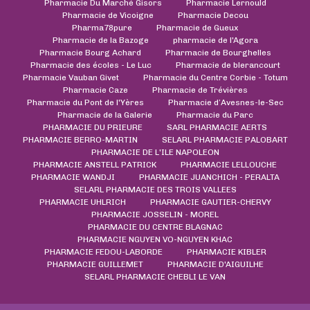
Pharmacie Du Marché Gisors
Pharmacie Lernould
Pharmacie de Vicoigne
Pharmacie Decou
Pharma78pure
Pharmacie de Gueux
Pharmacie de la Bazoge
pharmacie de l'Agora
Pharmacie Bourg Achard
Pharmacie de Bourghelles
Pharmacie des écoles - Le Luc
Pharmacie de blerancourt
Pharmacie Vauban Givet
Pharmacie du Centre Corbie - Totum
Pharmacie Caze
Pharmacie de Trévières
Pharmacie du Pont de l'Yères
Pharmacie d’Avesnes-le-Sec
Pharmacie de la Galerie
Pharmacie du Parc
PHARMACIE DU PRIEURE
SARL PHARMACIE AERTS
PHARMACIE BERRO-MARTIN
SELARL PHARMACIE PALOBART
PHARMACIE DE L'ILE NAPOLEON
PHARMACIE ANSTELL PATRICK
PHARMACIE LELLOUCHE
PHARMACIE WANDJI
PHARMACIE JUANCHICH - PERALTA
SELARL PHARMACIE DES TROIS VALLEES
PHARMACIE UHLRICH
PHARMACIE GAUTIER-CHERVY
PHARMACIE JOSSELIN - MOREL
PHARMACIE DU CENTRE BLAGNAC
PHARMACIE NGUYEN VO-NGUYEN KHAC
PHARMACIE FEDOU-LABORDE
PHARMACIE KIBLER
PHARMACIE GUILLEMET
PHARMACIE D'AIGUILHE
SELARL PHARMACIE CHEBLI LE VAN