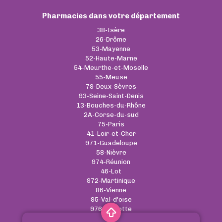
Pharmacies dans votre département
38-Isère
26-Drôme
53-Mayenne
52-Haute-Marne
54-Meurthe-et-Moselle
55-Meuse
79-Deux-Sèvres
93-Seine-Saint-Denis
13-Bouches-du-Rhône
2A-Corse-du-sud
75-Paris
41-Loir-et-Cher
971-Guadeloupe
58-Nièvre
974-Réunion
46-Lot
972-Martinique
86-Vienne
95-Val-d'oise
976-Mayotte