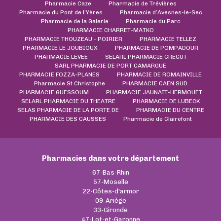
Pharmacie Caze
Pharmacie de Trévières
Pharmacie du Pont de l'Yères
Pharmacie d’Avesnes-le-Sec
Pharmacie de la Galerie
Pharmacie du Parc
PHARMACIE CHARRET-MATKO
PHARMACIE THOUZEAU - POIRIER
PHARMACIE TELLEZ
PHARMACIE LE JOUBIOUX
PHARMACIE DE POMPADOUR
PHARMACIE LEVEE
SELARL PHARMACIE CREGUT
SARL PHARMACIE DE PORT CAMARGUE
PHARMACIE FOZZA-PLANES
PHARMACIE DE ROMAINVILLE
Pharmacie St Christophe
PHARMACIE CAEN SUD
PHARMACIE GUESSOUM
PHARMACIE JAUNAIT-HERMOUET
SELARL PHARMACIE DU THEATRE
PHARMACIE DE LUBECK
SELAS PHARMACIE DE LA PORTE DE
PHARMACIE DU CENTRE
PHARMACIE DES CAUSSES
Pharmacie de Clairefont
Pharmacies dans votre département
67-Bas-Rhin
57-Moselle
22-Côtes-d'armor
09-Ariège
33-Gironde
47-Lot-et-Garonne