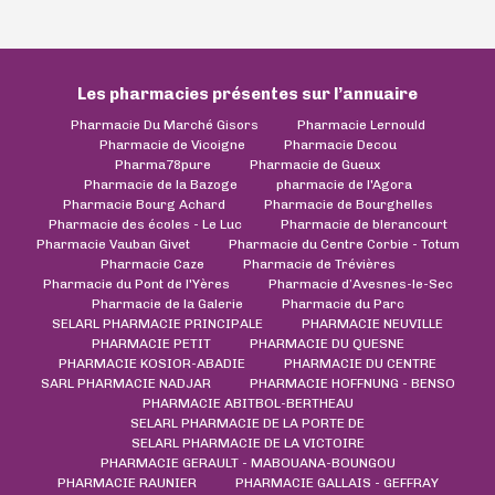
Les pharmacies présentes sur l’annuaire
Pharmacie Du Marché Gisors
Pharmacie Lernould
Pharmacie de Vicoigne
Pharmacie Decou
Pharma78pure
Pharmacie de Gueux
Pharmacie de la Bazoge
pharmacie de l'Agora
Pharmacie Bourg Achard
Pharmacie de Bourghelles
Pharmacie des écoles - Le Luc
Pharmacie de blerancourt
Pharmacie Vauban Givet
Pharmacie du Centre Corbie - Totum
Pharmacie Caze
Pharmacie de Trévières
Pharmacie du Pont de l'Yères
Pharmacie d’Avesnes-le-Sec
Pharmacie de la Galerie
Pharmacie du Parc
SELARL PHARMACIE PRINCIPALE
PHARMACIE NEUVILLE
PHARMACIE PETIT
PHARMACIE DU QUESNE
PHARMACIE KOSIOR-ABADIE
PHARMACIE DU CENTRE
SARL PHARMACIE NADJAR
PHARMACIE HOFFNUNG - BENSO
PHARMACIE ABITBOL-BERTHEAU
SELARL PHARMACIE DE LA PORTE DE
SELARL PHARMACIE DE LA VICTOIRE
PHARMACIE GERAULT - MABOUANA-BOUNGOU
PHARMACIE RAUNIER
PHARMACIE GALLAIS - GEFFRAY