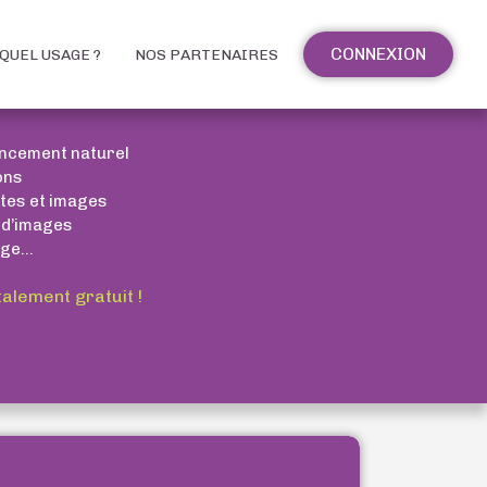
CONNEXION
QUEL USAGE ?
NOS PARTENAIRES
encement naturel
ons
xtes et images
 d’images
ge...
talement gratuit !