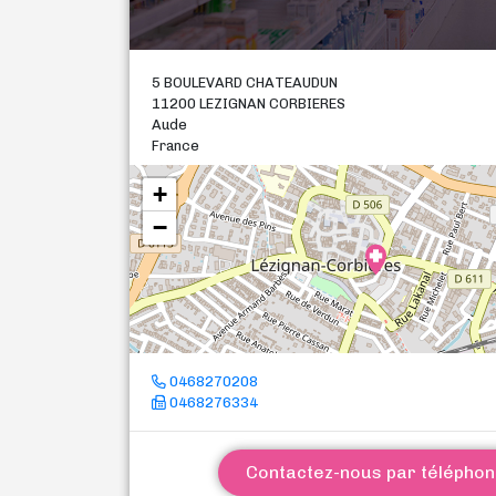
5 BOULEVARD CHATEAUDUN
11200 LEZIGNAN CORBIERES
Aude
France
+
−
0468270208
0468276334
Contactez-nous par télépho