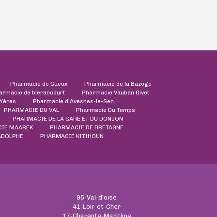
Pharmacie de Gueux
Pharmacie de la Bazoge
armacie de blerancourt
Pharmacie Vauban Givet
'Yères
Pharmacie d’Avesnes-le-Sec
PHARMACIE DU VAL
Pharmacie Du Temps
PHARMACIE DE LA GARE ET DU DONJON
CIE MAAREK
PHARMACIE DE BRETAGNE
ADOLPHE
PHARMACIE KITIHOUN
95-Val-d'oise
41-Loir-et-Cher
17-Charente-Maritime