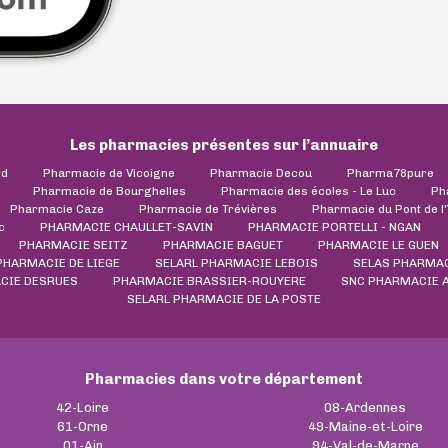
Les pharmacies présentes sur l’annuaire
ld
Pharmacie de Vicoigne
Pharmacie Decou
Pharma78pure
Pharmacie de Bourghelles
Pharmacie des écoles - Le Luc
Ph
Pharmacie Caze
Pharmacie de Trévières
Pharmacie du Pont de l
c
PHARMACIE CHAULLET-SAVIN
PHARMACIE PORTELLI - NGAN
PHARMACIE SEITZ
PHARMACIE BAGUET
PHARMACIE LE GUEN
PHARMACIE DE LIEGE
SELARL PHARMACIE LEBOIS
SELAS PHARMA
CIE DESRUES
PHARMACIE BRASSIER-ROUYERE
SNC PHARMACIE 
SELARL PHARMACIE DE LA POSTE
Pharmacies dans votre département
42-Loire
08-Ardennes
61-Orne
49-Maine-et-Loire
01-Ain
94-Val-de-Marne