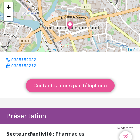
+
−
Leaflet
0385752032
0385753272
Contactez-nous par téléphone
Présentation
MODIFIER
Secteur d’activité :
Pharmacies