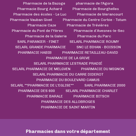
Pharmacie de la Bazoge
pharmacie de l'Agora
Pharmacie Bourg Achard
Pharmacie de Bourghelles
Pharmacie des écoles - Le Luc
Pharmacie de blerancourt
Pharmacie Vauban Givet
Pharmacie du Centre Corbie - Totum
Pharmacie Caze
Pharmacie de Trévières
Pharmacie du Pont de l'Yères
Pharmacie d’Avesnes-le-Sec
Pharmacie de la Galerie
Pharmacie du Parc
SARL PARANIER - FINET
SELARL PHARMACIE ROUMY
SELARL GRANDE PHARMACIE
SNC LE BIHAN - BOISSON
PHARMACIE HABIB
PHARMACIE RETAILLEAU-DAVID
PHARMACIE DE LA GRIVE
SELARL PHARMACIE LESTRADE PRADIÉ
SELARL PHARMACIE DE MELGVEN
PHARMACIE DU MIGNON
SELARL PHARMACIE DU CARRE DIDEROT
PHARMACIE DU BOULEVARD CAMUS
SELARL ""PHARMACIE DE L'EGLISE""
SARL PHARMACIE 2000
PHARMACIE DES 600
SELARL PHARMACIE CHARLET
PHARMACIE BARALE
PHARMACIE BITSCH
PHARMACIE DES ALLOBROGES
PHARMACIE DE SAINT MARTIN
Pharmacies dans votre département