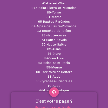
41-Loir-et-Cher
975-Saint-Pierre-et-Miquelon
89-Yonne
51-Marne
65-Hautes-Pyrénées
04-Alpes-de-Haute-Provence
13-Bouches-du-Rhône
2B-Haute-corse
74-Haute-Savoie
70-Haute-Saône
02-Aisne
36-Indre
84-Vaucluse
93-Seine-Saint-Denis
55-Meuse
90-Territoire de Belfort
11-Aude
66-Pyrénées-Orientales
10-Aube
44-Loire-Atlantique
C’est votre page ?
CGU
-
Cookies
-
RGPD
-
Contact
Prenez le contrôle !