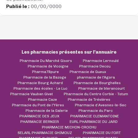
Publié le :
00/00/0000
Les pharmacies présentes sur l’annuaire
Pharmacie Du Marché Gisors
Pharmacie Lernould
Pharmacie de Vicoigne
Pharmacie Decou
Pharma78pure
Pharmacie de Gueux
Pharmacie de la Bazoge
pharmacie de l'Agora
Pharmacie Bourg Achard
Pharmacie de Bourghelles
Pharmacie des écoles - Le Luc
Pharmacie de blerancourt
Pharmacie Vauban Givet
Pharmacie du Centre Corbie - Totum
Pharmacie Caze
Pharmacie de Trévières
Pharmacie du Pont de l'Yères
Pharmacie d’Avesnes-le-Sec
Pharmacie de la Galerie
Pharmacie du Parc
PHARMACIE DES JEUX
PHARMACIE CLEMANTOINE
PHARMACIE BERNIER
EURL PHARMACIE DU JARD
PHARMACIE MICHON-CROCHU
SELARL PHARMACIE GHIMOUZ
PHARMACIE DU FORT