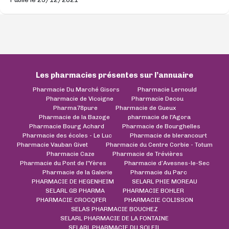
Les pharmacies présentes sur l’annuaire
Pharmacie Du Marché Gisors
Pharmacie Lernould
Pharmacie de Vicoigne
Pharmacie Decou
Pharma78pure
Pharmacie de Gueux
Pharmacie de la Bazoge
pharmacie de l'Agora
Pharmacie Bourg Achard
Pharmacie de Bourghelles
Pharmacie des écoles - Le Luc
Pharmacie de blerancourt
Pharmacie Vauban Givet
Pharmacie du Centre Corbie - Totum
Pharmacie Caze
Pharmacie de Trévières
Pharmacie du Pont de l'Yères
Pharmacie d’Avesnes-le-Sec
Pharmacie de la Galerie
Pharmacie du Parc
PHARMACIE DE HEGENHEIM
SELARL PHIE MOREAU
SELARL GB PHARMA
PHARMACIE BOHLER
PHARMACIE CROCQFER
PHARMACIE COLISSON
SELAS PHARMACIE BOUCHEZ
SELARL PHARMACIE DE LA FONTAINE
SELARL PHARMACIE DU SOLEIL