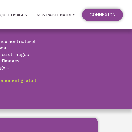
CONNEXION
QUEL USAGE ?
NOS PARTENAIRES
encement naturel
ons
xtes et images
 d’images
ge...
talement gratuit !