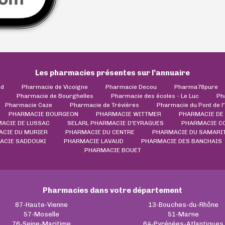
Les pharmacies présentes sur l’annuaire
ld
Pharmacie de Vicoigne
Pharmacie Decou
Pharma78pure
Pharmacie de Bourghelles
Pharmacie des écoles - Le Luc
Ph
Pharmacie Caze
Pharmacie de Trévières
Pharmacie du Pont de l
PHARMACIE BOURGEON
PHARMACIE WITTMER
PHARMACIE DE
ACIE DE LUSSAC
SELARL PHARMACIE D'EYRAGUES
PHARMACIE C
CIE DU MURIER
PHARMACIE DU CENTRE
PHARMACIE DU SAMARI
ACIE SADDOUKI
PHARMACIE LAVAUD
PHARMACIE DES BANCHAIS
PHARMACIE BOUET
Pharmacies dans votre département
87-Haute-Vienne
13-Bouches-du-Rhône
57-Moselle
51-Marne
76-Seine-Maritime
64-Pyrénées-Atlantiques