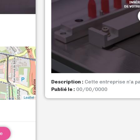
Description :
Cette entreprise n’a p
Publié le :
00/00/0000
Leaflet
ne