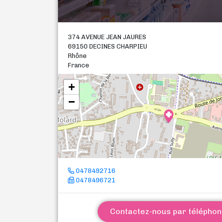
374 AVENUE JEAN JAURES
69150 DECINES CHARPIEU
Rhône
France
+
−
0478492716
0478496721
Contactez-nous par télépho