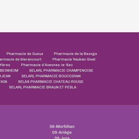
Pharmacie de Gueux
Pharmacie de la Bazoge
armacie de blerancourt
Pharmacie Vauban Givet
'Yères
Pharmacie d’Avesnes-le-Sec
 BEINHEIM
SELARL PHARMACIE CHAMPENOISE
OJEAN
SELARL PHARMACIE BOUCOIRAN
TAIN
SELAS PHARMACIE CHATEAU ROUGE
SELARL PHARMACIE BRAUN ET PESLA
56-Morbihan
09-Ariège
39-Jura