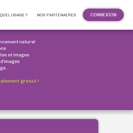
CONNEXION
QUEL USAGE ?
NOS PARTENAIRES
encement naturel
ons
xtes et images
 d’images
ge...
talement gratuit !