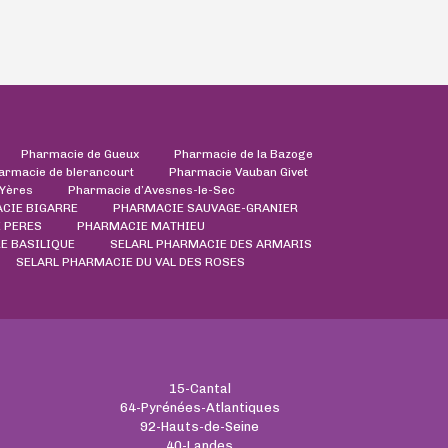
Pharmacie de Gueux
Pharmacie de la Bazoge
armacie de blerancourt
Pharmacie Vauban Givet
'Yères
Pharmacie d’Avesnes-le-Sec
CIE BIGARRE
PHARMACIE SAUVAGE-GRANIER
 PERES
PHARMACIE MATHIEU
E BASILIQUE
SELARL PHARMACIE DES ARMARIS
SELARL PHARMACIE DU VAL DES ROSES
15-Cantal
64-Pyrénées-Atlantiques
92-Hauts-de-Seine
40-Landes