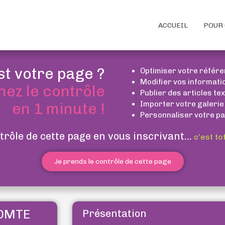
ACCUEIL
POUR 
st votre page ?
Optimiser votre référ
Modifier vos informati
nez le contrôle
Publier des articles te
Importer votre galerie
en 1 minute !
Personnaliser votre pa
trôle de cette page en vous inscrivant...
c’est to
Je prends le contrôle de cette page
COMTE
Présentation