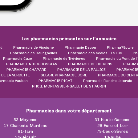
Les pharmacies présentes sur l’annuaire
ld
Pharmacie de Vicoigne
Pharmacie Decou
Pharma78pure
Pharmacie de Bourghelles
Pharmacie des écoles - Le Luc
Ph
Pharmacie Caze
Pharmacie de Trévières
Pharmacie du Pont de l
PHARMACIE NIGOGHOSSIAN
PHARMACIE DE CHIRENS
PHARMA
PHARMACIE CHAPARD
PHARMACIE DE LA PALLICE
PHARMACIE
DE LA VERDETTE
SELARL PHARMACIE JORE
PHARMACIE DU CENTR
armacie Vauban
PHARMACIE PICAT
Pharmacie Flandre Littorale
PHCIE MONTASSIER-GALLET DE ST AURIN
Pharmacies dans votre département
53-Mayenne
31-Haute-Garonne
17-Charente-Maritime
28-Eure-et-Loir
81-Tarn
79-Deux-Sèvres
34-Hérault
10-Aube