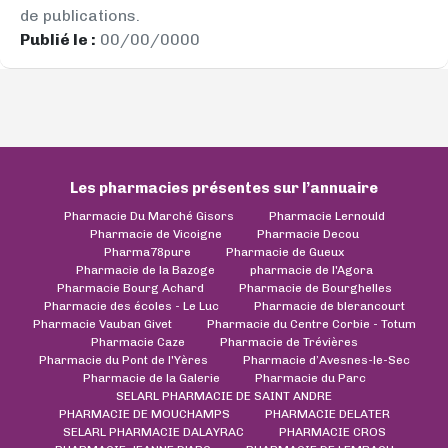
de publications.
Publié le :
00/00/0000
Les pharmacies présentes sur l’annuaire
Pharmacie Du Marché Gisors
Pharmacie Lernould
Pharmacie de Vicoigne
Pharmacie Decou
Pharma78pure
Pharmacie de Gueux
Pharmacie de la Bazoge
pharmacie de l'Agora
Pharmacie Bourg Achard
Pharmacie de Bourghelles
Pharmacie des écoles - Le Luc
Pharmacie de blerancourt
Pharmacie Vauban Givet
Pharmacie du Centre Corbie - Totum
Pharmacie Caze
Pharmacie de Trévières
Pharmacie du Pont de l'Yères
Pharmacie d’Avesnes-le-Sec
Pharmacie de la Galerie
Pharmacie du Parc
SELARL PHARMACIE DE SAINT ANDRE
PHARMACIE DE MOUCHAMPS
PHARMACIE DELATER
SELARL PHARMACIE DALAYRAC
PHARMACIE CROS