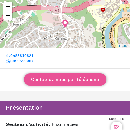
+
−
Leaflet
0493810821
0493533807
Contactez-nous par téléphone
Présentation
MODIFIER
Secteur d’activité :
Pharmacies