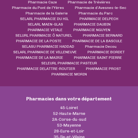
Pharmacie Caze
Pharmacie de Trévières
Pharmacie du Pont de l'Yères
Pharmacie d’Avesnes-le-Sec
Pharmacie de la Galerie
Pharmacie du Parc
SELARL PHARMACIE DU HIL
PHARMACIE DELPECH
SELARL MAEN-GLAS
PHARMACIE DAUBIN
PHARMACIE VITALE
PHARMACIE NGUYEN
SELURL PHARMACIE Ô NATUREL
PHARMACIE BERNARD
PHARMACIE DE LA POSTE
PHARMACIE DE LA BASCULE
SELASU PHARMACIE HADDAD
Pharmacie Decou
SELARL PHARMACIE DE VILLENEUVE
PHARMACIE BORDET
PHARMACIE DE LA MAIRIE
PHARMACIE SAINT PIERRE
SELEURL PHARMACIE PASTEUR
PHARMACIE DELATTRE-ROUTIER
PHARMACIE PROST
PHARMACIE MORIN
Pharmacies dans votre département
45-Loiret
52-Haute-Marne
2A-Corse-du-sud
53-Mayenne
28-Eure-et-Loir
35-Ile-et-Vilaine