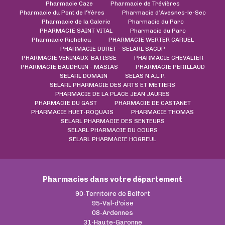
Pharmacie Caze
Pharmacie de Trévières
Pharmacie du Pont de l'Yères
Pharmacie d’Avesnes-le-Sec
Pharmacie de la Galerie
Pharmacie du Parc
PHARMACIE SAINT VITAL
Pharmacie du Parc
Pharmacie Richelieu
PHARMACIE WERTER CARUEL
PHARMACIE DURET - SELARL SACDP
PHARMACIE VENINAUX-BATISSE
PHARMACIE CHEVALIER
PHARMACIE BAUDHUIN - MASIAS
PHARMACIE PERILLAUD
SELARL DOMAIN
SELAS N.A.L.P.
SELARL PHARMACIE DES ARTS ET METIERS
PHARMACIE DE LA PLACE JEAN JAURES
PHARMACIE DU GAST
PHARMACIE DE CASTANET
PHARMACIE HUET-ROQUAIS
PHARMACIE THOMAS
SELARL PHARMACIE DES SENTEURS
SELARL PHARMACIE DU COURS
SELARL PHARMACIE HOGREUL
Pharmacies dans votre département
90-Territoire de Belfort
95-Val-d'oise
08-Ardennes
31-Haute-Garonne