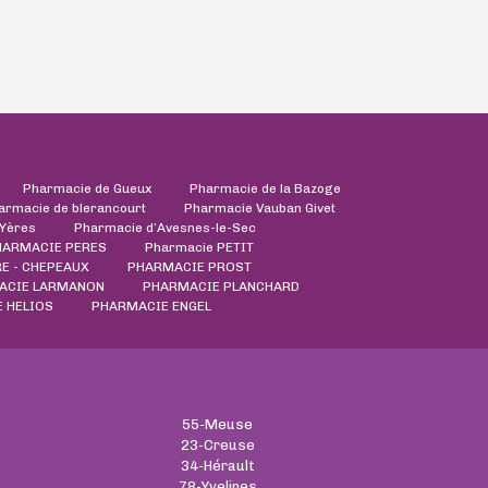
Pharmacie de Gueux
Pharmacie de la Bazoge
armacie de blerancourt
Pharmacie Vauban Givet
'Yères
Pharmacie d’Avesnes-le-Sec
HARMACIE PERES
Pharmacie PETIT
E - CHEPEAUX
PHARMACIE PROST
ACIE LARMANON
PHARMACIE PLANCHARD
 HELIOS
PHARMACIE ENGEL
55-Meuse
23-Creuse
34-Hérault
78-Yvelines