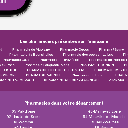
Les pharmacies présentes sur l’annuaire
ld
Pharmacie de Vicoigne
Pharmacie Decou
Pharma78pure
Pharmacie de Bourghelles
Pharmacie des écoles - Le Luc
Ph
Pharmacie Caze
Pharmacie de Trévières
Pharmacie du Pont de l
 du Parc
Pharmacie Fouqueau-Maho
PHARMACIE BONNIN
P
 D'ISTRIE
PHARMACIE LIEFOOGHE-GHESTEM
PHARMACIE MEZIER
LOVICONI
PHARMACIE VARNIER
Pharmacie de Roisel
PHARM
RMACIE ESCOURROU
PHARMACIE GUESNAY-LAIGNEAU
PHARMACIE
Pharmacies dans votre département
95-Val-d'oise
49-Maine-et-Loire
92-Hauts-de-Seine
54-Meurthe-et-Moselle
80-Somme
79-Deux-Sèvres
40-Landes
88-Vosges