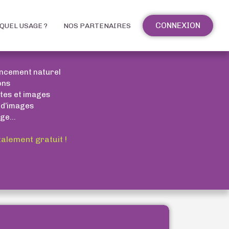
CONNEXION
QUEL USAGE ?
NOS PARTENAIRES
encement naturel
ons
xtes et images
 d’images
ge...
talement gratuit !