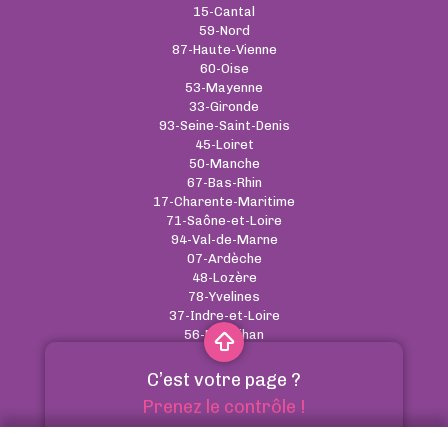
15-Cantal
59-Nord
87-Haute-Vienne
60-Oise
53-Mayenne
33-Gironde
93-Seine-Saint-Denis
45-Loiret
50-Manche
67-Bas-Rhin
17-Charente-Maritime
71-Saône-et-Loire
94-Val-de-Marne
07-Ardèche
48-Lozère
78-Yvelines
37-Indre-et-Loire
56-Morbihan
C’est votre page ?
CGU
-
Cookies
-
RGPD
-
Contact
Prenez le contrôle !
Annuaire des pharmacies - Tous droits réservés
Optimiser votre référencement naturel