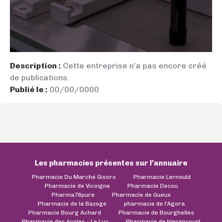
Description :
Cette entreprise n’a pas encore créé
de publications.
Publié le :
00/00/0000
Les pharmacies présentes sur l’annuaire
Pharmacie Du Marché Gisors
Pharmacie Lernould
Pharmacie de Vicoigne
Pharmacie Decou
Pharma78pure
Pharmacie de Gueux
Pharmacie de la Bazoge
pharmacie de l'Agora
Pharmacie Bourg Achard
Pharmacie de Bourghelles
Pharmacie des écoles - Le Luc
Pharmacie de blerancourt