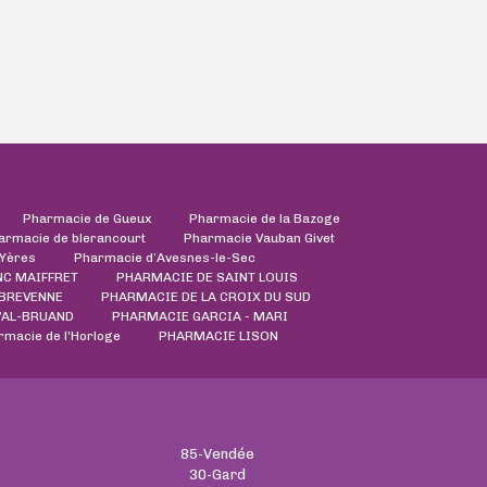
Pharmacie de Gueux
Pharmacie de la Bazoge
armacie de blerancourt
Pharmacie Vauban Givet
'Yères
Pharmacie d’Avesnes-le-Sec
NC MAIFFRET
PHARMACIE DE SAINT LOUIS
 BREVENNE
PHARMACIE DE LA CROIX DU SUD
VAL-BRUAND
PHARMACIE GARCIA - MARI
rmacie de l'Horloge
PHARMACIE LISON
85-Vendée
30-Gard