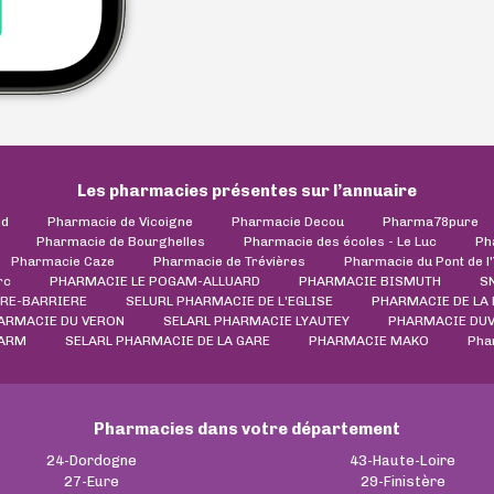
Les pharmacies présentes sur l’annuaire
ld
Pharmacie de Vicoigne
Pharmacie Decou
Pharma78pure
Pharmacie de Bourghelles
Pharmacie des écoles - Le Luc
Ph
Pharmacie Caze
Pharmacie de Trévières
Pharmacie du Pont de l
rc
PHARMACIE LE POGAM-ALLUARD
PHARMACIE BISMUTH
S
RE-BARRIERE
SELURL PHARMACIE DE L'EGLISE
PHARMACIE DE LA
ARMACIE DU VERON
SELARL PHARMACIE LYAUTEY
PHARMACIE DU
HARM
SELARL PHARMACIE DE LA GARE
PHARMACIE MAKO
Pha
Pharmacies dans votre département
24-Dordogne
43-Haute-Loire
27-Eure
29-Finistère