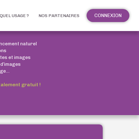
CONNEXION
QUEL USAGE ?
NOS PARTENAIRES
encement naturel
ons
xtes et images
 d’images
ge...
talement gratuit !