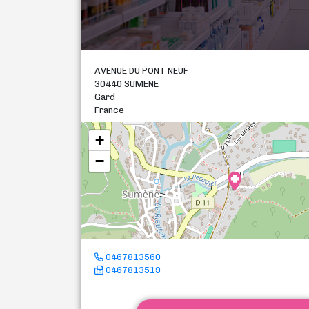
AVENUE DU PONT NEUF
30440 SUMENE
Gard
France
+
−
0467813560
0467813519