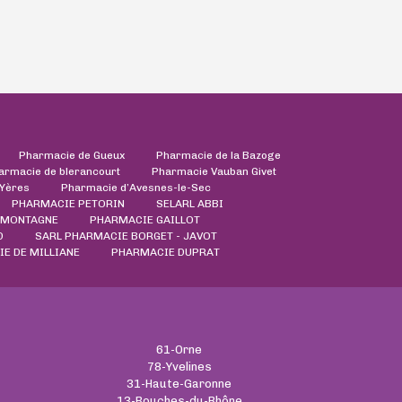
Pharmacie de Gueux
Pharmacie de la Bazoge
armacie de blerancourt
Pharmacie Vauban Givet
'Yères
Pharmacie d’Avesnes-le-Sec
PHARMACIE PETORIN
SELARL ABBI
-MONTAGNE
PHARMACIE GAILLOT
D
SARL PHARMACIE BORGET - JAVOT
E DE MILLIANE
PHARMACIE DUPRAT
61-Orne
78-Yvelines
31-Haute-Garonne
13-Bouches-du-Rhône