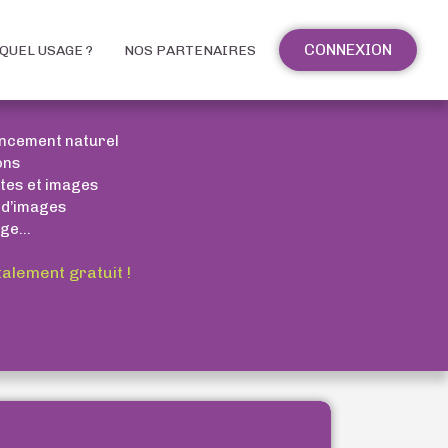
CONNEXION
QUEL USAGE ?
NOS PARTENAIRES
encement naturel
ons
xtes et images
 d’images
ge...
talement gratuit !