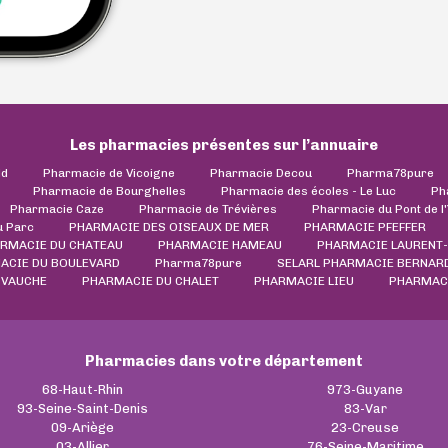
Les pharmacies présentes sur l’annuaire
ld
Pharmacie de Vicoigne
Pharmacie Decou
Pharma78pure
Pharmacie de Bourghelles
Pharmacie des écoles - Le Luc
Ph
Pharmacie Caze
Pharmacie de Trévières
Pharmacie du Pont de l
u Parc
PHARMACIE DES OISEAUX DE MER
PHARMACIE PFEFFER
RMACIE DU CHATEAU
PHARMACIE HAMEAU
PHARMACIE LAURENT
ACIE DU BOULEVARD
Pharma78pure
SELARL PHARMACIE BERNAR
 VAUCHE
PHARMACIE DU CHALET
PHARMACIE LIEU
PHARMACI
Pharmacies dans votre département
68-Haut-Rhin
973-Guyane
93-Seine-Saint-Denis
83-Var
09-Ariège
23-Creuse
03-Allier
76-Seine-Maritime