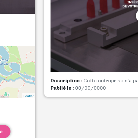
Description :
Cette entreprise n’a p
Publié le :
00/00/0000
Leaflet
ne