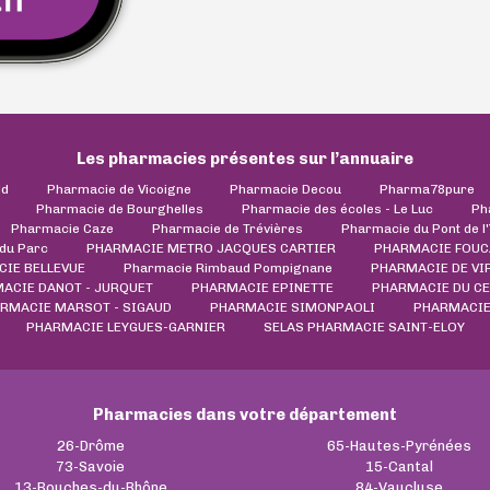
Les pharmacies présentes sur l’annuaire
ld
Pharmacie de Vicoigne
Pharmacie Decou
Pharma78pure
Pharmacie de Bourghelles
Pharmacie des écoles - Le Luc
Ph
Pharmacie Caze
Pharmacie de Trévières
Pharmacie du Pont de l
du Parc
PHARMACIE METRO JACQUES CARTIER
PHARMACIE FOUC
CIE BELLEVUE
Pharmacie Rimbaud Pompignane
PHARMACIE DE VI
ACIE DANOT - JURQUET
PHARMACIE EPINETTE
PHARMACIE DU C
RMACIE MARSOT - SIGAUD
PHARMACIE SIMONPAOLI
PHARMACIE
PHARMACIE LEYGUES-GARNIER
SELAS PHARMACIE SAINT-ELOY
Pharmacies dans votre département
26-Drôme
65-Hautes-Pyrénées
73-Savoie
15-Cantal
13-Bouches-du-Rhône
84-Vaucluse