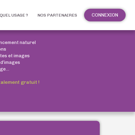
CONNEXION
QUEL USAGE ?
NOS PARTENAIRES
encement naturel
ons
xtes et images
 d’images
ge...
talement gratuit !