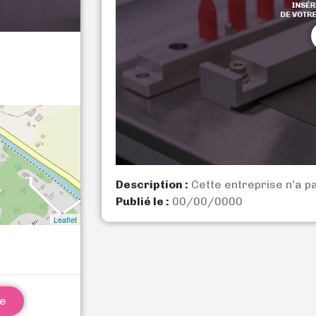
Description :
Cette entreprise n’a p
Publié le :
00/00/0000
Leaflet
ne