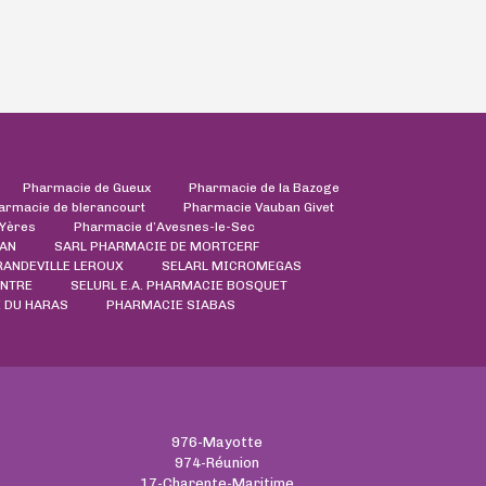
Pharmacie de Gueux
Pharmacie de la Bazoge
armacie de blerancourt
Pharmacie Vauban Givet
'Yères
Pharmacie d’Avesnes-le-Sec
AN
SARL PHARMACIE DE MORTCERF
RANDEVILLE LEROUX
SELARL MICROMEGAS
ENTRE
SELURL E.A. PHARMACIE BOSQUET
 DU HARAS
PHARMACIE SIABAS
976-Mayotte
974-Réunion
17-Charente-Maritime