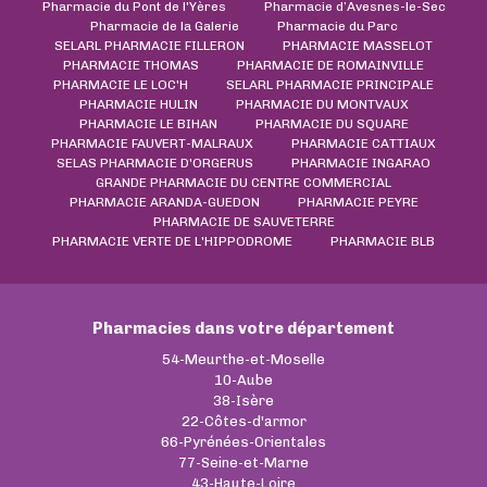
Pharmacie du Pont de l'Yères
Pharmacie d’Avesnes-le-Sec
Pharmacie de la Galerie
Pharmacie du Parc
SELARL PHARMACIE FILLERON
PHARMACIE MASSELOT
PHARMACIE THOMAS
PHARMACIE DE ROMAINVILLE
PHARMACIE LE LOC'H
SELARL PHARMACIE PRINCIPALE
PHARMACIE HULIN
PHARMACIE DU MONTVAUX
PHARMACIE LE BIHAN
PHARMACIE DU SQUARE
PHARMACIE FAUVERT-MALRAUX
PHARMACIE CATTIAUX
SELAS PHARMACIE D'ORGERUS
PHARMACIE INGARAO
GRANDE PHARMACIE DU CENTRE COMMERCIAL
PHARMACIE ARANDA-GUEDON
PHARMACIE PEYRE
PHARMACIE DE SAUVETERRE
PHARMACIE VERTE DE L'HIPPODROME
PHARMACIE BLB
Pharmacies dans votre département
54-Meurthe-et-Moselle
10-Aube
38-Isère
22-Côtes-d'armor
66-Pyrénées-Orientales
77-Seine-et-Marne
43-Haute-Loire