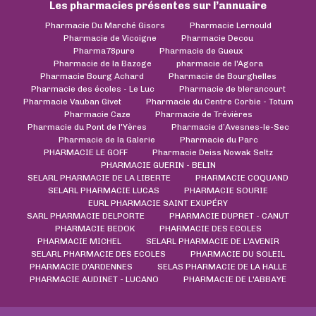
Les pharmacies présentes sur l’annuaire
Pharmacie Du Marché Gisors
Pharmacie Lernould
Pharmacie de Vicoigne
Pharmacie Decou
Pharma78pure
Pharmacie de Gueux
Pharmacie de la Bazoge
pharmacie de l'Agora
Pharmacie Bourg Achard
Pharmacie de Bourghelles
Pharmacie des écoles - Le Luc
Pharmacie de blerancourt
Pharmacie Vauban Givet
Pharmacie du Centre Corbie - Totum
Pharmacie Caze
Pharmacie de Trévières
Pharmacie du Pont de l'Yères
Pharmacie d’Avesnes-le-Sec
Pharmacie de la Galerie
Pharmacie du Parc
PHARMACIE LE GOFF
Pharmacie Deiss Nowak Seltz
PHARMACIE GUERIN - BELIN
SELARL PHARMACIE DE LA LIBERTE
PHARMACIE COQUAND
SELARL PHARMACIE LUCAS
PHARMACIE SOURIE
EURL PHARMACIE SAINT EXUPÉRY
SARL PHARMACIE DELPORTE
PHARMACIE DUPRET - CANUT
PHARMACIE BEDOK
PHARMACIE DES ECOLES
PHARMACIE MICHEL
SELARL PHARMACIE DE L'AVENIR
SELARL PHARMACIE DES ECOLES
PHARMACIE DU SOLEIL
PHARMACIE D'ARDENNES
SELAS PHARMACIE DE LA HALLE
PHARMACIE AUDINET - LUCANO
PHARMACIE DE L'ABBAYE