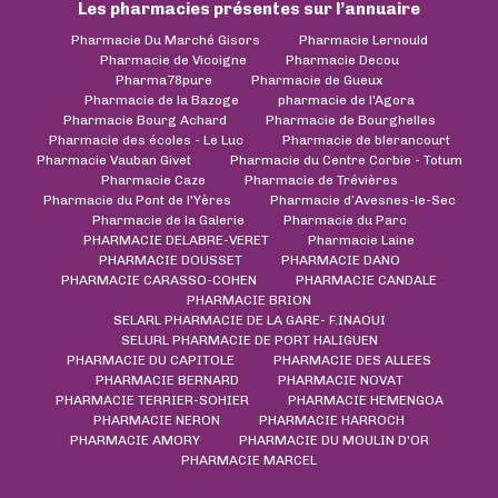
Les pharmacies présentes sur l’annuaire
Pharmacie Du Marché Gisors
Pharmacie Lernould
Pharmacie de Vicoigne
Pharmacie Decou
Pharma78pure
Pharmacie de Gueux
Pharmacie de la Bazoge
pharmacie de l'Agora
Pharmacie Bourg Achard
Pharmacie de Bourghelles
Pharmacie des écoles - Le Luc
Pharmacie de blerancourt
Pharmacie Vauban Givet
Pharmacie du Centre Corbie - Totum
Pharmacie Caze
Pharmacie de Trévières
Pharmacie du Pont de l'Yères
Pharmacie d’Avesnes-le-Sec
Pharmacie de la Galerie
Pharmacie du Parc
PHARMACIE DELABRE-VERET
Pharmacie Laine
PHARMACIE DOUSSET
PHARMACIE DANO
PHARMACIE CARASSO-COHEN
PHARMACIE CANDALE
PHARMACIE BRION
SELARL PHARMACIE DE LA GARE- F.INAOUI
SELURL PHARMACIE DE PORT HALIGUEN
PHARMACIE DU CAPITOLE
PHARMACIE DES ALLEES
PHARMACIE BERNARD
PHARMACIE NOVAT
PHARMACIE TERRIER-SOHIER
PHARMACIE HEMENGOA
PHARMACIE NERON
PHARMACIE HARROCH
PHARMACIE AMORY
PHARMACIE DU MOULIN D'OR
PHARMACIE MARCEL