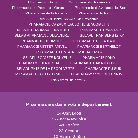
Pharmacie Caze
Pharmacie de Trévières
Pharmacie du Pont de l'Yères
Pharmacie d’Avesnes-le-Sec
Pharmacie de la Galerie
Pharmacie du Parc
SELARL PHARMACIE DE L'AVENUE
PHARMACIE CAZAUX-LACLOTTE GIACOMETTI
SELARL PHARMACIE CARRIET
PHARMACIE RAJABALY
SELAS PHARMACIE DELAVIERE
SELARL TRAN SENG LY KY
PHARMACIE COUMOUL
PHARMACIE DE LA GARE
PHARMACIE VETTER-MEVEL
PHARMACIE BERTHELOT
PHARMACIE FONTAINE-MICHALCZAK
SELARL SOCIETE NOUVELLE
PHARMACIE FOND
PHARMACIE BARBOSA
PHARMACIE PACAUD-HUGE
SELARL PHIE DE LA DECOUVERTE
PHARMACIE DU SUD
PHARMACIE OZIEL-UZAN
EURL PHARMACIE DE BEYRIS
PHARMACIE ZEARO
Pharmacies dans votre département
14-Calvados
37-Indre-et-Loire
48-Lozère
23-Creuse
70-Haute-Saône