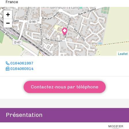
France
+
−
Leaflet
0164061997
0164060914
Contactez-nous par téléphone
Présentation
MODIFIER