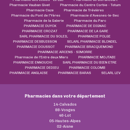
Pharmacie Vauban Givet
Pharmacie du Centre Corbie - Totum
Pharmacie Caze
Pharmacie de Trévières
Pharmacie du Pont de l'Yères
Pharmacie d’Avesnes-le-Sec
Pharmacie de la Galerie
Pharmacie du Parc
PHARMACIE DUYCK
PHARMACIE DE DIGNAC
PHARMACIE CROZAT
PHARMACIE DE LA GARE
SARL PHARMACIE DU SOLEIL
PHARMACIE POLGE
PHARMACIE DESBUISSON
SELARL PHARMACIE BLONDEL
PHARMACIE DOUSSOT
PHARMACIE BRACQUEMOND
PHARMACIE ARCENS - SIMORRE
Pharmacie de l'Entre deux Mers
PHARMACIE MOJTABI
PHARMACIE ENNOUCHI
SARL PHARMACIE DU BIEN ETRE
PHARMACIE DEDIEU
PHARMACIE COLOMB
PHARMACIE ANGLAISE
PHARMACIE BARAS
SELARL LEV
Pharmacies dans votre département
14-Calvados
88-Vosges
46-Lot
05-Hautes-Alpes
02-Aisne