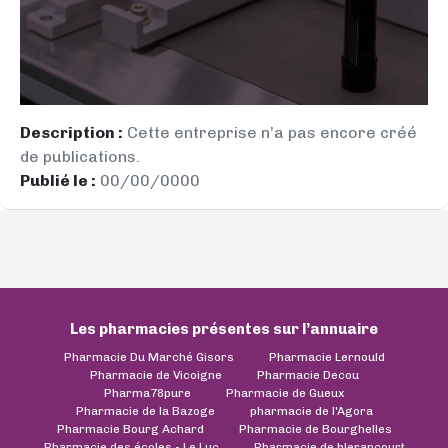
Description :
Cette entreprise n’a pas encore créé
de publications.
Publié le :
00/00/0000
Les pharmacies présentes sur l’annuaire
Pharmacie Du Marché Gisors
Pharmacie Lernould
Pharmacie de Vicoigne
Pharmacie Decou
Pharma78pure
Pharmacie de Gueux
Pharmacie de la Bazoge
pharmacie de l'Agora
Pharmacie Bourg Achard
Pharmacie de Bourghelles
Pharmacie des écoles - Le Luc
Pharmacie de blerancourt