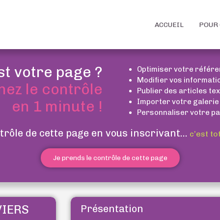
ACCUEIL
POUR 
st votre page ?
Optimiser votre référ
Modifier vos informati
nez le contrôle
Publier des articles te
Importer votre galerie
en 1 minute !
Personnaliser votre pa
trôle de cette page en vous inscrivant...
c’est to
Je prends le contrôle de cette page
VIERS
Présentation