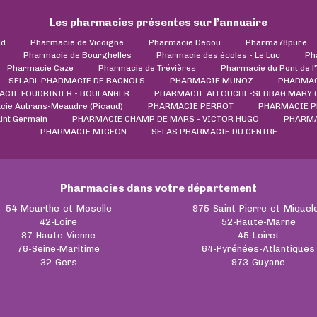
Les pharmacies présentes sur l’annuaire
ld
Pharmacie de Vicoigne
Pharmacie Decou
Pharma78pure
Pharmacie de Bourghelles
Pharmacie des écoles - Le Luc
Ph
Pharmacie Caze
Pharmacie de Trévières
Pharmacie du Pont de l
SELARL PHARMACIE DE BAGNOLS
PHARMACIE MUNOZ
PHARMAC
CIE FOUDRINIER - BOULANGER
PHARMACIE ALLOUCHE-SEBBAG MARY 
ie Autrans-Meaudre (Picaud)
PHARMACIE PERROT
PHARMACIE 
int Germain
PHARMACIE CHAMP DE MARS - VICTOR HUGO
PHARMA
PHARMACIE MIGEON
SELAS PHARMACIE DU CENTRE
Pharmacies dans votre département
54-Meurthe-et-Moselle
975-Saint-Pierre-et-Miquel
42-Loire
52-Haute-Marne
87-Haute-Vienne
45-Loiret
76-Seine-Maritime
64-Pyrénées-Atlantiques
32-Gers
973-Guyane