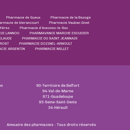
Pharmacie de Gueux
Pharmacie de la Bazoge
armacie de blerancourt
Pharmacie Vauban Givet
'Yères
Pharmacie d’Avesnes-le-Sec
IE LANNOO
PHARMAVANCE MARCHE ESCUDIER
CLAUDE
PHARMACIE DU SAINT JEANNAIS
PROST
PHARMACIE DOZINEL-ARNOULT
CIE ARGENTIN
PHARMACIE MILLET
on
90-Territoire de Belfort
94-Val-de-Marne
971-Guadeloupe
93-Seine-Saint-Denis
34-Hérault
Annuaire des pharmacies - Tous droits réservés