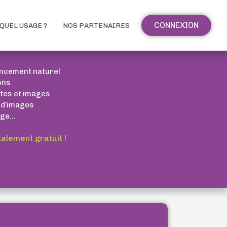
CONNEXION
QUEL USAGE ?
NOS PARTENAIRES
encement naturel
ons
xtes et images
 d’images
ge...
talement gratuit !