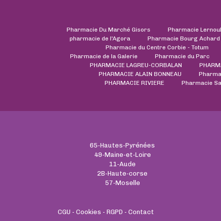
Pharmacie Du Marché Gisors
Pharmacie Lernou
pharmacie de l'Agora
Pharmacie Bourg Achard
Pharmacie du Centre Corbie - Totum
Pharmacie de la Galerie
Pharmacie du Parc
PHARMACIE LAGREU-CORBALAN
PHARMA
PHARMACIE ALAIN BONNEAU
Pharmac
PHARMACIE RIVIERE
Pharmacie Sa
65-Hautes-Pyrénées
49-Maine-et-Loire
11-Aude
2B-Haute-corse
57-Moselle
CGU
-
Cookies
-
RGPD
-
Contact