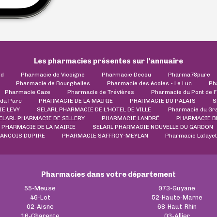
Les pharmacies présentes sur l’annuaire
ld
Pharmacie de Vicoigne
Pharmacie Decou
Pharma78pure
Pharmacie de Bourghelles
Pharmacie des écoles - Le Luc
Ph
Pharmacie Caze
Pharmacie de Trévières
Pharmacie du Pont de l
du Parc
PHARMACIE DE LA MAIRIE
PHARMACIE DU PALAIS
S
E LEVY
SELARL PHARMACIE DE L'HOTEL DE VILLE
Pharmacie du Gr
ELARL PHARMACIE DE SILLERY
PHARMACIE LANDRÉ
PHARMACIE B
PHARMACIE DE LA MAIRIE
SELARL PHARMACIE NOUVELLE DU GARDON
ANCOIS DUPIRE
PHARMACIE SAFFROY-MEYLAN
Pharmacie Lafayett
Pharmacies dans votre département
55-Meuse
973-Guyane
46-Lot
52-Haute-Marne
02-Aisne
68-Haut-Rhin
16-Charente
03-Allier