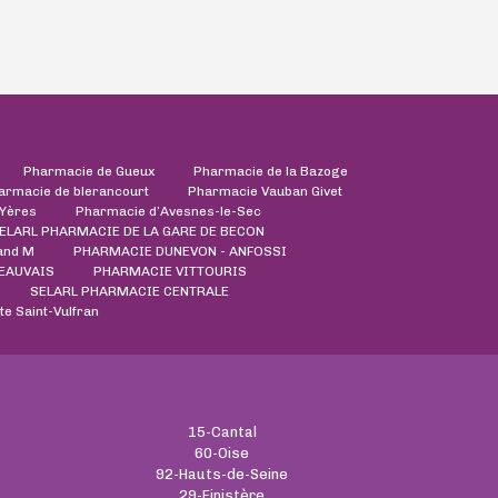
Pharmacie de Gueux
Pharmacie de la Bazoge
armacie de blerancourt
Pharmacie Vauban Givet
'Yères
Pharmacie d’Avesnes-le-Sec
ELARL PHARMACIE DE LA GARE DE BECON
and M
PHARMACIE DUNEVON - ANFOSSI
EAUVAIS
PHARMACIE VITTOURIS
SELARL PHARMACIE CENTRALE
e Saint-Vulfran
15-Cantal
60-Oise
92-Hauts-de-Seine
29-Finistère