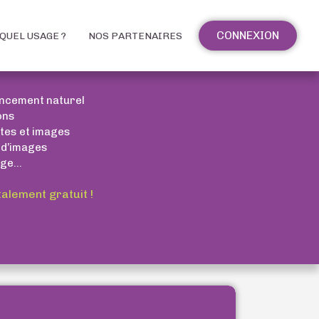
CONNEXION
QUEL USAGE ?
NOS PARTENAIRES
encement naturel
ons
xtes et images
 d’images
ge...
talement gratuit !