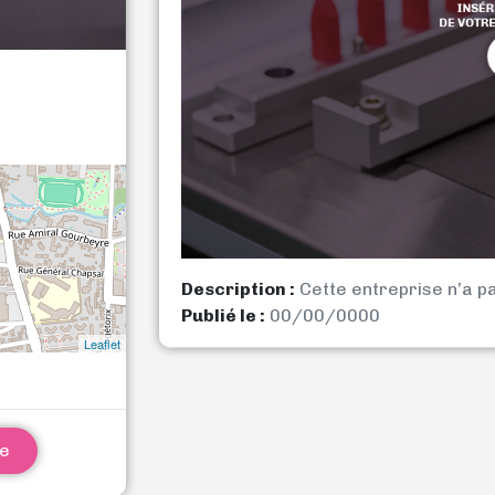
Description :
Cette entreprise n’a p
Publié le :
00/00/0000
Leaflet
ne