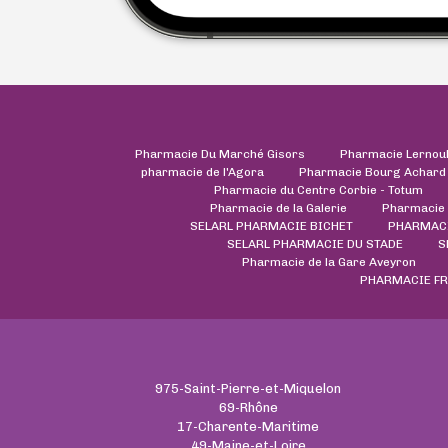
Pharmacie Du Marché Gisors
Pharmacie Lernou
pharmacie de l'Agora
Pharmacie Bourg Achard
Pharmacie du Centre Corbie - Totum
Pharmacie de la Galerie
Pharmacie 
SELARL PHARMACIE BICHET
PHARMACI
SELARL PHARMACIE DU STADE
S
Pharmacie de la Gare Aveyron
PHARMACIE FR
975-Saint-Pierre-et-Miquelon
69-Rhône
17-Charente-Maritime
49-Maine-et-Loire