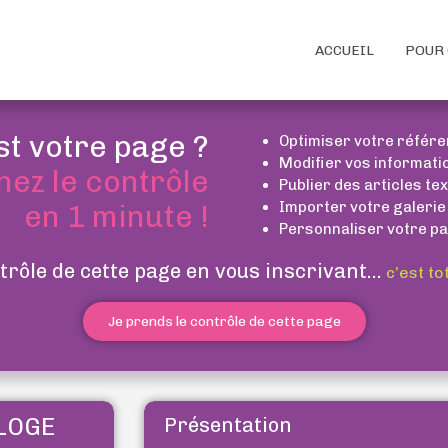
ACCUEIL
POUR 
st votre page ?
Optimiser votre référ
Modifier vos informati
nez le contrôle
Publier des articles te
Importer votre galerie
en 1 minute !
Personnaliser votre pa
trôle de cette page en vous inscrivant...
c’est to
Je prends le contrôle de cette page
LOGE
Présentation