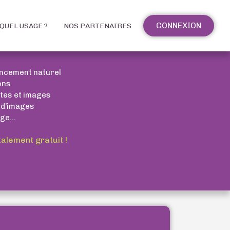
CONNEXION
QUEL USAGE ?
NOS PARTENAIRES
encement naturel
ons
xtes et images
 d’images
ge...
talement gratuit !