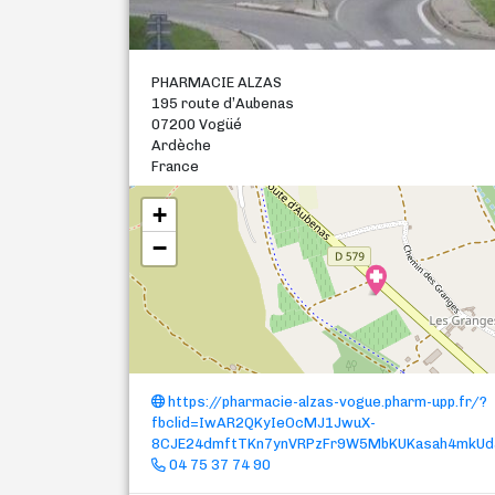
PHARMACIE ALZAS
195 route d’Aubenas
07200 Vogüé
Ardèche
France
+
−
https://pharmacie-alzas-vogue.pharm-upp.fr/?
fbclid=IwAR2QKyIeOcMJ1JwuX-
8CJE24dmftTKn7ynVRPzFr9W5MbKUKasah4mkUd
04 75 37 74 90