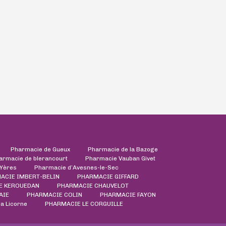
Pharmacie de Gueux
Pharmacie de la Bazoge
armacie de blerancourt
Pharmacie Vauban Givet
'Yères
Pharmacie d’Avesnes-le-Sec
ACIE IMBERT-BELIN
PHARMACIE GIFFARD
E KEROUEDAN
PHARMACIE CHAUVELOT
AIE
PHARMACIE COLIN
PHARMACIE FAYON
a Licorne
PHARMACIE LE CORGUILLE