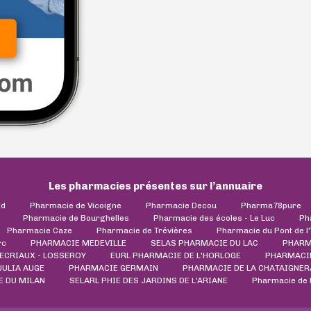
Les pharmacies présentes sur l’annuaire
ld
Pharmacie de Vicoigne
Pharmacie Decou
Pharma78pure
Pharmacie de Bourghelles
Pharmacie des écoles - Le Luc
Ph
Pharmacie Caze
Pharmacie de Trévières
Pharmacie du Pont de l
rc
PHARMACIE MEDEVILLE
SELAS PHARMACIE DU LAC
PHARM
ECRIAUX - LOSSEROY
EURL PHARMACIE DE L'HORLOGE
PHARMACI
JULIA AUGE
PHARMACIE GERMAIN
PHARMACIE DE LA CHATAIGNER
 DU MILAN
SELARL PHIE DES JARDINS DE L'ARIANE
Pharmacie de l