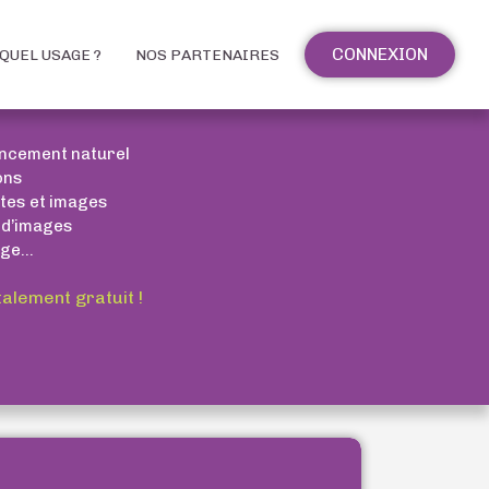
CONNEXION
QUEL USAGE ?
NOS PARTENAIRES
encement naturel
ons
xtes et images
 d’images
ge...
talement gratuit !