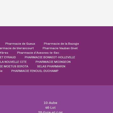
Pharmacie de Gueux
Pharmacie de la Bazoge
armacie de blerancourt
Pharmacie Vauban Givet
'Yères
Pharmacie d’Avesnes-le-Sec
ET EYRAUD
PHARMACIE BONNIOT-HOLLEVILLE
LA NOUVELLE CITE
PHARMACIE MOINGEON
IE MOETUS BIROTA
SELAS PHARMARIN
ée
PHARMACIE FENOUIL-DUCHAMP
10-Aube
46-Lot
28-Eure-et-Loir