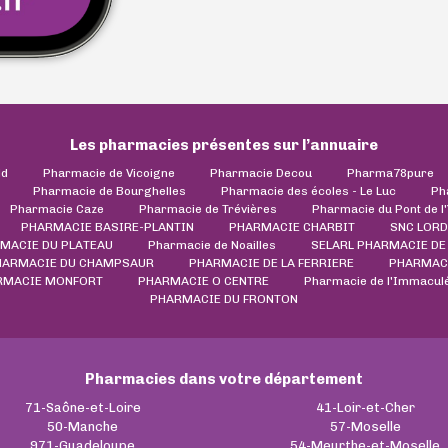
Les pharmacies présentes sur l’annuaire
ld
Pharmacie de Vicoigne
Pharmacie Decou
Pharma78pure
Pharmacie de Bourghelles
Pharmacie des écoles - Le Luc
Ph
Pharmacie Caze
Pharmacie de Trévières
Pharmacie du Pont de l
PHARMACIE BASIRE-PLANTIN
PHARMACIE CHARBIT
SNC LORD
MACIE DU PLATEAU
Pharmacie de Noailles
SELARL PHARMACIE DE 
HARMACIE DU CHAMPSAUR
PHARMACIE DE LA FERRIERE
PHARMAC
RMACIE MONFORT
PHARMACIE O CENTRE
Pharmacie de l'Immacul
PHARMACIE DU FRONTON
Pharmacies dans votre département
71-Saône-et-Loire
41-Loir-et-Cher
50-Manche
57-Moselle
971-Guadeloupe
54-Meurthe-et-Moselle