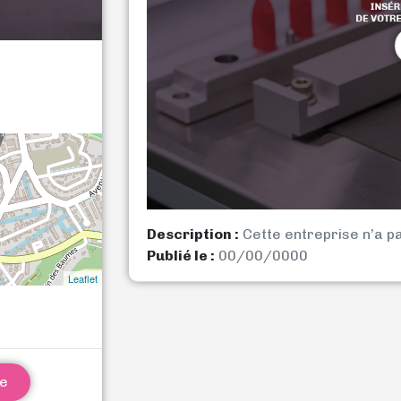
Description :
Cette entreprise n’a p
Publié le :
00/00/0000
Leaflet
ne