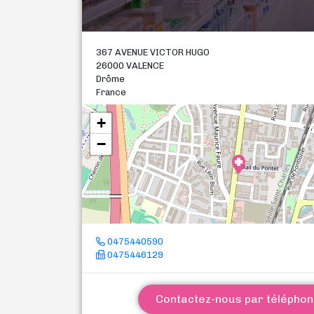
367 AVENUE VICTOR HUGO
26000 VALENCE
Drôme
France
+
−
0475440590
0475446129
Contactez-nous par télépho