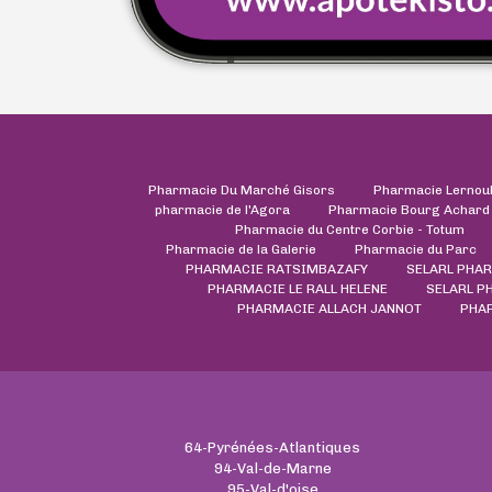
Pharmacie Du Marché Gisors
Pharmacie Lernou
pharmacie de l'Agora
Pharmacie Bourg Achard
Pharmacie du Centre Corbie - Totum
Pharmacie de la Galerie
Pharmacie du Parc
PHARMACIE RATSIMBAZAFY
SELARL PHAR
PHARMACIE LE RALL HELENE
SELARL P
PHARMACIE ALLACH JANNOT
PHA
64-Pyrénées-Atlantiques
94-Val-de-Marne
95-Val-d'oise