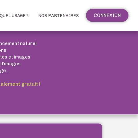
CONNEXION
QUEL USAGE ?
NOS PARTENAIRES
encement naturel
ons
xtes et images
 d’images
ge...
talement gratuit !