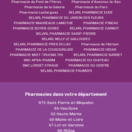
Pharmacie du Pont de l'Yères
Pharmacie d’Avesnes-le-Sec
Pharmacie de la Galerie
Pharmacie du Parc
Pharmacie Lasfargeas
SELARL PHARMACIE EUDE
SELARL PHARMACIE DU JARDIN DES FLEURS
PHARMACIE MAUREAUX-LAMOTHE
PHARMACIE PINEAU
PHARMACIE BOYER-DOREE
SELARL PHARMACIE CARNOT
SELARL PHARMACIE SAINT-PIERRE
SELARL NELLY LE GALLOUDEC
SELARL PHARMACIE PRES DU LAC
Pharmacie de l'Atrium
PHARMACIE DE LA COUGOURLUDE
PHARMACIE HIDAS
PHARMACIE MIET-TRUONG THI
SELARL PHARMACIE BARRET
SNC APSA-PHARM
PHARMACIE DU CHATEAU
SNC LORDET EYRAUD
PHARMACIE DU CENTRE
SELARL PHARMACIE PAUMIER
Pharmacies dans votre département
975-Saint-Pierre-et-Miquelon
84-Vaucluse
52-Haute-Marne
49-Maine-et-Loire
47-Lot-et-Garonne
69-Rhône