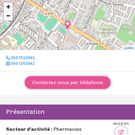
+
−
Leaflet
0557510581
0557253941
Contactez-nous par téléphone
Présentation
MODIFIER
Secteur d’activité :
Pharmacies