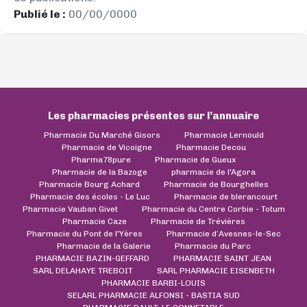
Publié le :
00/00/0000
Les pharmacies présentes sur l’annuaire
Pharmacie Du Marché Gisors
Pharmacie Lernould
Pharmacie de Vicoigne
Pharmacie Decou
Pharma78pure
Pharmacie de Gueux
Pharmacie de la Bazoge
pharmacie de l'Agora
Pharmacie Bourg Achard
Pharmacie de Bourghelles
Pharmacie des écoles - Le Luc
Pharmacie de blerancourt
Pharmacie Vauban Givet
Pharmacie du Centre Corbie - Totum
Pharmacie Caze
Pharmacie de Trévières
Pharmacie du Pont de l'Yères
Pharmacie d’Avesnes-le-Sec
Pharmacie de la Galerie
Pharmacie du Parc
PHARMACIE BAZIN-GEFFARD
PHARMACIE SAINT JEAN
SARL DELAHAYE TREBOIT
SARL PHARMACIE EISENBETH
PHARMACIE BARBI-LOUIS
SELARL PHARMACIE ALFONSI - BASTIA SUD