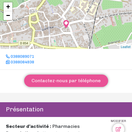
+
−
Leaflet
0388089071
0388084938
Contactez-nous par téléphone
Présentation
MODIFIER
Secteur d’activité :
Pharmacies