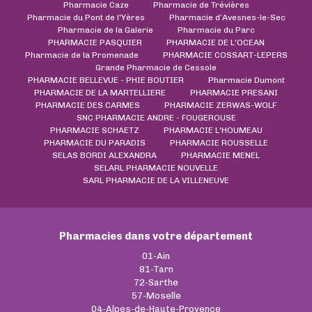
Pharmacie Caze
Pharmacie de Trévières
Pharmacie du Pont de l'Yères
Pharmacie d’Avesnes-le-Sec
Pharmacie de la Galerie
Pharmacie du Parc
PHARMACIE PASQUIER
PHARMACIE DE L'OCEAN
Pharmacie de la Promenade
PHARMACIE COSSART-LEPERS
Grande Pharmacie de Cessole
PHARMACIE BELLEVUE - PHIE BOUTIER
Pharmacie Dumont
PHARMACIE DE LA MARTELLIERE
PHARMACIE PRESANI
PHARMACIE DES CARMES
PHARMACIE ZERWAS-WOLF
SNC PHARMACIE ANDRE - FOUGEROUSE
PHARMACIE SCHAETZ
PHARMACIE L'HOUMEAU
PHARMACIE DU PARADIS
PHARMACIE ROUSSELLE
SELAS BORDI ALEXANDRA
PHARMACIE MENEL
SELARL PHARMACIE NOUVELLE
SARL PHARMACIE DE LA VILLENEUVE
Pharmacies dans votre département
01-Ain
81-Tarn
72-Sarthe
57-Moselle
04-Alpes-de-Haute-Provence