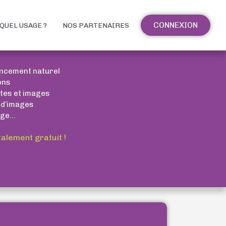
CONNEXION
QUEL USAGE ?
NOS PARTENAIRES
encement naturel
ons
xtes et images
 d’images
ge...
talement gratuit !