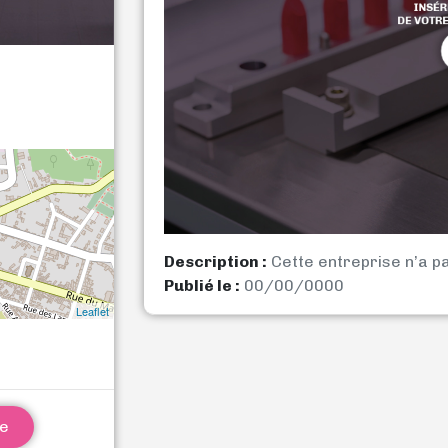
Description :
Cette entreprise n’a p
Publié le :
00/00/0000
Leaflet
ne