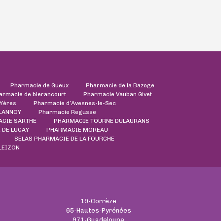
Pharmacie de Gueux
Pharmacie de la Bazoge
armacie de blerancourt
Pharmacie Vauban Givet
'Yères
Pharmacie d’Avesnes-le-Sec
LANNOY
Pharmacie Regusse
CIE SARTHE
PHARMACIE TOURNE DULAURANS
E DE LUCAY
PHARMACIE MOREAU
SELAS PHARMACIE DE LA FOURCHE
LEIZON
19-Corrèze
65-Hautes-Pyrénées
971-Guadeloupe