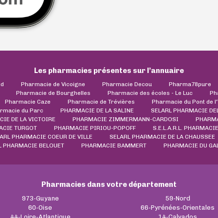
Les pharmacies présentes sur l’annuaire
ld
Pharmacie de Vicoigne
Pharmacie Decou
Pharma78pure
Pharmacie de Bourghelles
Pharmacie des écoles - Le Luc
Ph
Pharmacie Caze
Pharmacie de Trévières
Pharmacie du Pont de l
rmacie du Parc
PHARMACIE DE LA SALINE
SELARL PHARMACIE DE
IE DE LA VICTOIRE
PHARMACIE ZIMMERMANN-CARDOSI
PHARMA
CIE TURGOT
PHARMACIE PIRIOU-POPOFF
S.E.L.A.R.L. PHARMACI
ARL PHARMACIE COEUR DE VILLE
SELARL PHARMACIE DE LA CHAUSSEE
L PHARMACIE BELOUET
PHARMACIE BAMMERT
PHARMACIE DU GA
Pharmacies dans votre département
973-Guyane
59-Nord
60-Oise
66-Pyrénées-Orientales
44-Loire-Atlantique
14-Calvados