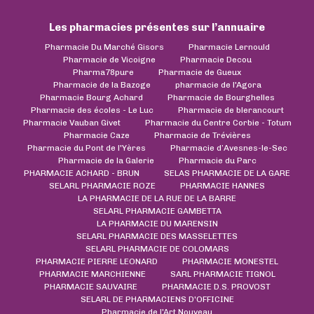
Les pharmacies présentes sur l’annuaire
Pharmacie Du Marché Gisors
Pharmacie Lernould
Pharmacie de Vicoigne
Pharmacie Decou
Pharma78pure
Pharmacie de Gueux
Pharmacie de la Bazoge
pharmacie de l'Agora
Pharmacie Bourg Achard
Pharmacie de Bourghelles
Pharmacie des écoles - Le Luc
Pharmacie de blerancourt
Pharmacie Vauban Givet
Pharmacie du Centre Corbie - Totum
Pharmacie Caze
Pharmacie de Trévières
Pharmacie du Pont de l'Yères
Pharmacie d’Avesnes-le-Sec
Pharmacie de la Galerie
Pharmacie du Parc
PHARMACIE ACHARD - BRUN
SELAS PHARMACIE DE LA GARE
SELARL PHARMACIE ROZE
PHARMACIE HANNES
LA PHARMACIE DE LA RUE DE LA BARRE
SELARL PHARMACIE GAMBETTA
LA PHARMACIE DU MARENSIN
SELARL PHARMACIE DES MASSELETTES
SELARL PHARMACIE DE COLOMARS
PHARMACIE PIERRE LEONARD
PHARMACIE MONESTEL
PHARMACIE MARCHIENNE
SARL PHARMACIE TIGNOL
PHARMACIE SAUVAIRE
PHARMACIE D.S. PROVOST
SELARL DE PHARMACIENS D'OFFICINE
Pharmacie de l'Art Nouveau