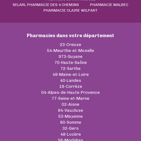
SELARL PHARMACIE DES 4 CHEMINS
PHARMACIE MALBEC
PHARMACIE CLAIRE WILPART
Pharmacies dans votre département
23-Creuse
54-Meurthe-et-Moselle
973-Guyane
70-Haute-Saône
72-Sarthe
49-Maine-et-Loire
40-Landes
19-Corrèze
04-Alpes-de-Haute-Provence
77-Seine-et-Marne
02-Aisne
84-Vaucluse
53-Mayenne
80-Somme
32-Gers
48-Lozère
56-Morbihan