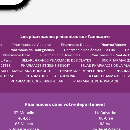
Les pharmacies présentes sur l’annuaire
ld
Pharmacie de Vicoigne
Pharmacie Decou
Pharma78pure
Pharmacie de Bourghelles
Pharmacie des écoles - Le Luc
Ph
Pharmacie Caze
Pharmacie de Trévières
Pharmacie du Pont de l
du Parc
SELARL GRANDE PHARMACIE DES CLAYES
SNC PHARMACIE
 CITES
PHARMACIE ETIENNE BENOIT
SELAS PHARMACIE DE LA PLA
RAULT - MABOUANA-BOUNGOU
PHARMACIE DE BELIGNEUX
PHARMA
IN-DUPAS
PHARMACIE DE LA JAULGONNE
SELARL PHARMACIE DE 
PHARMACIE COCKENPOT-DEAN
PHARMACIE DE NOVALAISE
Pharmacies dans votre département
57-Moselle
14-Calvados
46-Lot
60-Oise
86-Vienne
83-Var
2B-Haute-corse
35-Ile-et-Vilaine