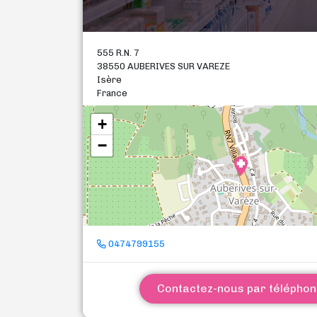
555 R.N. 7
38550 AUBERIVES SUR VAREZE
Isère
France
+
−
0474799155
Contactez-nous par télépho