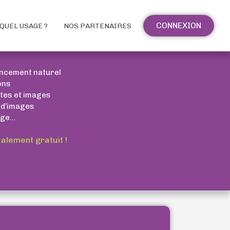
CONNEXION
QUEL USAGE ?
NOS PARTENAIRES
encement naturel
ons
xtes et images
 d’images
ge...
talement gratuit !