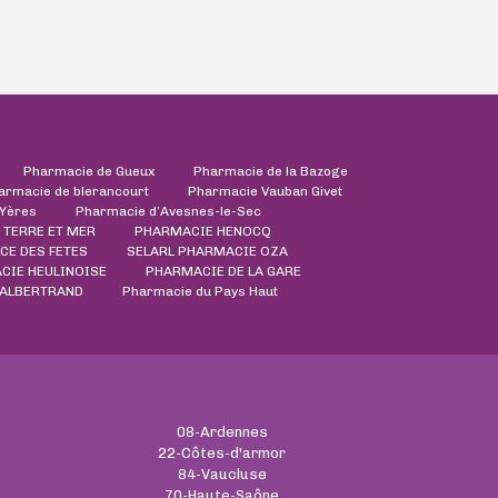
Pharmacie de Gueux
Pharmacie de la Bazoge
armacie de blerancourt
Pharmacie Vauban Givet
'Yères
Pharmacie d’Avesnes-le-Sec
 TERRE ET MER
PHARMACIE HENOCQ
CE DES FETES
SELARL PHARMACIE OZA
CIE HEULINOISE
PHARMACIE DE LA GARE
VALBERTRAND
Pharmacie du Pays Haut
08-Ardennes
22-Côtes-d'armor
84-Vaucluse
70-Haute-Saône