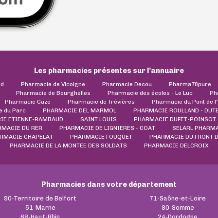
Les pharmacies présentes sur l’annuaire
ld
Pharmacie de Vicoigne
Pharmacie Decou
Pharma78pure
Pharmacie de Bourghelles
Pharmacie des écoles - Le Luc
Ph
Pharmacie Caze
Pharmacie de Trévières
Pharmacie du Pont de l
e du Parc
PHARMACIE DEL MARMOL
PHARMACIE ROULLAND - DUT
IE ETIENNE-RAMBAUD
SAINT LOUIS
PHARMACIE DUFET-POINSOT
MACIE DU RER
PHARMACIE DE LIGNIERES - COAT
SELARL PHARMA
RMACIE CHAPELAT
PHARMACIE FOUQUET
PHARMACIE DU FRONT 
PHARMACIE DE LA MONTEE DES SOLDATS
PHARMACIE DELCROIX
Pharmacies dans votre département
90-Territoire de Belfort
71-Saône-et-Loire
51-Marne
80-Somme
68-Haut-Rhin
24-Dordogne