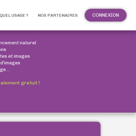
CONNEXION
QUEL USAGE ?
NOS PARTENAIRES
encement naturel
ons
xtes et images
 d’images
ge...
talement gratuit !