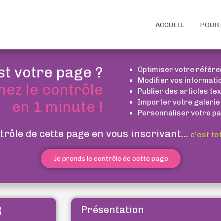
ACCUEIL
POUR 
st votre page ?
Optimiser votre référ
Modifier vos informati
nez le contrôle
Publier des articles te
Importer votre galerie
en 1 minute !
Personnaliser votre pa
trôle de cette page en vous inscrivant...
c’est to
Je prends le contrôle de cette page
R
Présentation