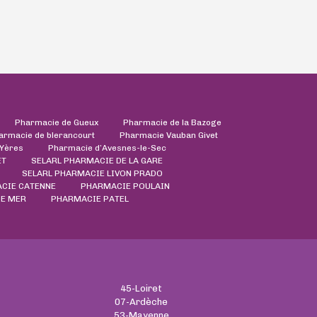
Pharmacie de Gueux
Pharmacie de la Bazoge
armacie de blerancourt
Pharmacie Vauban Givet
'Yères
Pharmacie d’Avesnes-le-Sec
ET
SELARL PHARMACIE DE LA GARE
SELARL PHARMACIE LIVON PRADO
CIE CATENNE
PHARMACIE POULAIN
DE MER
PHARMACIE PATEL
45-Loiret
07-Ardèche
53-Mayenne