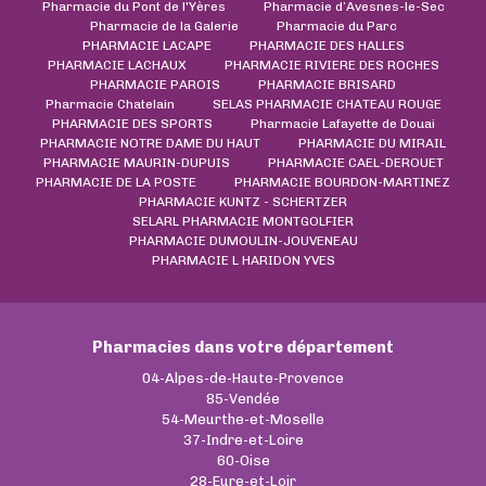
Pharmacie du Pont de l'Yères
Pharmacie d’Avesnes-le-Sec
Pharmacie de la Galerie
Pharmacie du Parc
PHARMACIE LACAPE
PHARMACIE DES HALLES
PHARMACIE LACHAUX
PHARMACIE RIVIERE DES ROCHES
PHARMACIE PAROIS
PHARMACIE BRISARD
Pharmacie Chatelain
SELAS PHARMACIE CHATEAU ROUGE
PHARMACIE DES SPORTS
Pharmacie Lafayette de Douai
PHARMACIE NOTRE DAME DU HAUT
PHARMACIE DU MIRAIL
PHARMACIE MAURIN-DUPUIS
PHARMACIE CAEL-DEROUET
PHARMACIE DE LA POSTE
PHARMACIE BOURDON-MARTINEZ
PHARMACIE KUNTZ - SCHERTZER
SELARL PHARMACIE MONTGOLFIER
PHARMACIE DUMOULIN-JOUVENEAU
PHARMACIE L HARIDON YVES
Pharmacies dans votre département
04-Alpes-de-Haute-Provence
85-Vendée
54-Meurthe-et-Moselle
37-Indre-et-Loire
60-Oise
28-Eure-et-Loir