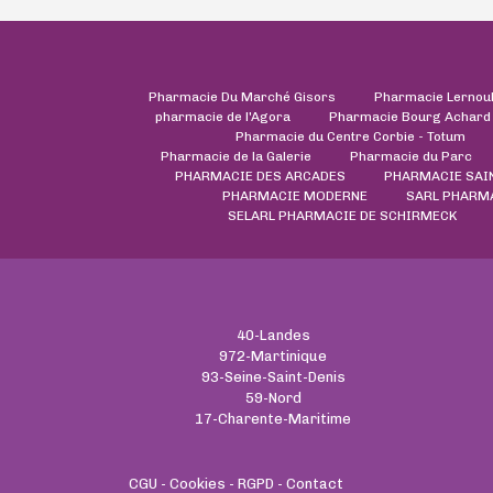
Pharmacie Du Marché Gisors
Pharmacie Lernou
pharmacie de l'Agora
Pharmacie Bourg Achard
Pharmacie du Centre Corbie - Totum
Pharmacie de la Galerie
Pharmacie du Parc
PHARMACIE DES ARCADES
PHARMACIE SAI
PHARMACIE MODERNE
SARL PHARMA
SELARL PHARMACIE DE SCHIRMECK
40-Landes
972-Martinique
93-Seine-Saint-Denis
59-Nord
17-Charente-Maritime
CGU
-
Cookies
-
RGPD
-
Contact