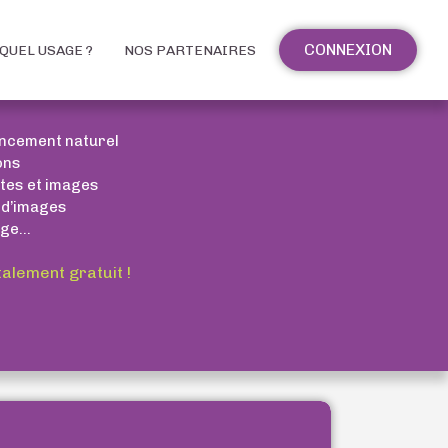
CONNEXION
QUEL USAGE ?
NOS PARTENAIRES
encement naturel
ons
xtes et images
 d’images
ge...
talement gratuit !