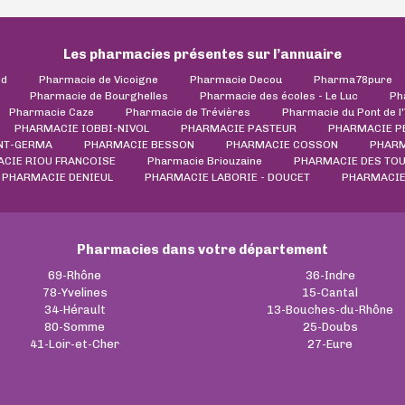
Les pharmacies présentes sur l’annuaire
ld
Pharmacie de Vicoigne
Pharmacie Decou
Pharma78pure
Pharmacie de Bourghelles
Pharmacie des écoles - Le Luc
Ph
Pharmacie Caze
Pharmacie de Trévières
Pharmacie du Pont de l
PHARMACIE IOBBI-NIVOL
PHARMACIE PASTEUR
PHARMACIE P
NT-GERMA
PHARMACIE BESSON
PHARMACIE COSSON
PHARM
CIE RIOU FRANCOISE
Pharmacie Briouzaine
PHARMACIE DES TOU
PHARMACIE DENIEUL
PHARMACIE LABORIE - DOUCET
PHARMACIE
Pharmacies dans votre département
69-Rhône
36-Indre
78-Yvelines
15-Cantal
34-Hérault
13-Bouches-du-Rhône
80-Somme
25-Doubs
41-Loir-et-Cher
27-Eure