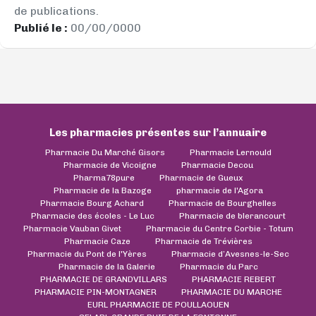
de publications.
Publié le :
00/00/0000
Les pharmacies présentes sur l’annuaire
Pharmacie Du Marché Gisors
Pharmacie Lernould
Pharmacie de Vicoigne
Pharmacie Decou
Pharma78pure
Pharmacie de Gueux
Pharmacie de la Bazoge
pharmacie de l'Agora
Pharmacie Bourg Achard
Pharmacie de Bourghelles
Pharmacie des écoles - Le Luc
Pharmacie de blerancourt
Pharmacie Vauban Givet
Pharmacie du Centre Corbie - Totum
Pharmacie Caze
Pharmacie de Trévières
Pharmacie du Pont de l'Yères
Pharmacie d’Avesnes-le-Sec
Pharmacie de la Galerie
Pharmacie du Parc
PHARMACIE DE GRANDVILLARS
PHARMACIE REBERT
PHARMACIE PIN-MONTAGNER
PHARMACIE DU MARCHE
EURL PHARMACIE DE POULLAOUEN