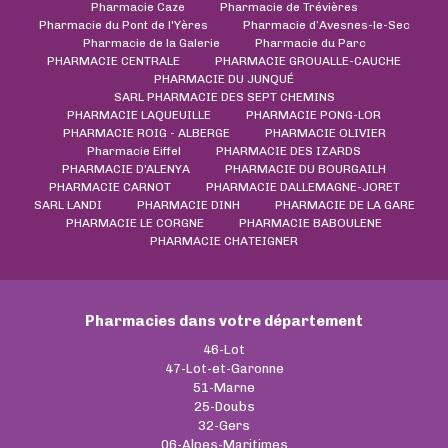
Pharmacie Caze
Pharmacie de Trévières
Pharmacie du Pont de l'Yères
Pharmacie d’Avesnes-le-Sec
Pharmacie de la Galerie
Pharmacie du Parc
PHARMACIE CENTRALE
PHARMACIE GROUALLE-CAUCHE
PHARMACIE DU JUNQUÉ
SARL PHARMACIE DES SEPT CHEMINS
PHARMACIE LAQUEUILLE
PHARMACIE PONG-LOR
PHARMACIE ROIG - ALBERGE
PHARMACIE OLIVIER
Pharmacie Eiffel
PHARMACIE DES IZARDS
PHARMACIE D'ALENYA
PHARMACIE DU BOURGAILH
PHARMACIE CARNOT
PHARMACIE DALLEMAGNE-JORET
SARL LANDI
PHARMACIE DINH
PHARMACIE DE LA GARE
PHARMACIE LE CORGNE
PHARMACIE BABOULENE
PHARMACIE CHATEIGNER
Pharmacies dans votre département
46-Lot
47-Lot-et-Garonne
51-Marne
25-Doubs
32-Gers
06-Alpes-Maritimes