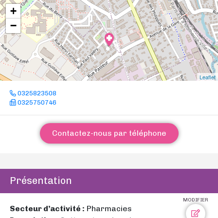
+
−
Leaflet
0325823508
0325750746
Contactez-nous par téléphone
Présentation
MODIFIER
Secteur d’activité :
Pharmacies