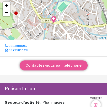
+
−
Leaflet
0323580057
0323581128
Contactez-nous par téléphone
Présentation
MODIFIER
Secteur d’activité :
Pharmacies