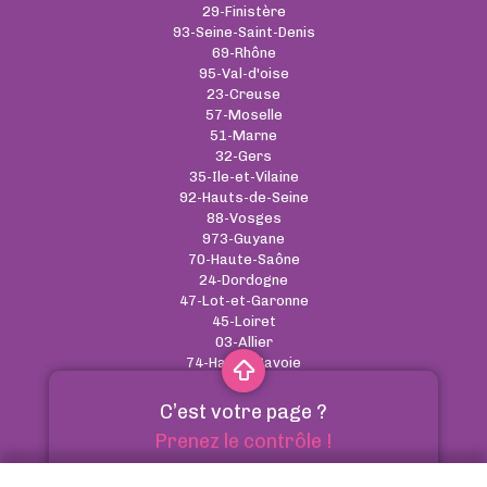
29-Finistère
93-Seine-Saint-Denis
69-Rhône
95-Val-d'oise
23-Creuse
57-Moselle
51-Marne
32-Gers
35-Ile-et-Vilaine
92-Hauts-de-Seine
88-Vosges
973-Guyane
70-Haute-Saône
24-Dordogne
47-Lot-et-Garonne
45-Loiret
03-Allier
74-Haute-Savoie
C’est votre page ?
CGU
-
Cookies
-
RGPD
-
Contact
Prenez le contrôle !
Annuaire des pharmacies - Tous droits réservés
Optimiser votre référencement naturel