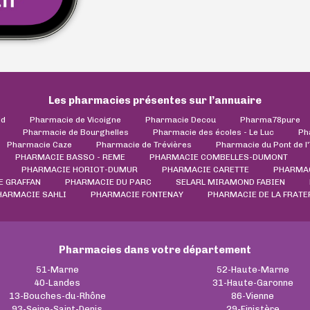
Les pharmacies présentes sur l’annuaire
ld
Pharmacie de Vicoigne
Pharmacie Decou
Pharma78pure
Pharmacie de Bourghelles
Pharmacie des écoles - Le Luc
Ph
Pharmacie Caze
Pharmacie de Trévières
Pharmacie du Pont de l
PHARMACIE BASSO - REME
PHARMACIE COMBELLES-DUMONT
PHARMACIE HORIOT-DUMUR
PHARMACIE CARETTE
PHARMAC
E GRAFFAN
PHARMACIE DU PARC
SELARL MIRAMOND FABIEN
HARMACIE SAHLI
PHARMACIE FONTENAY
PHARMACIE DE LA FRATE
Pharmacies dans votre département
51-Marne
52-Haute-Marne
40-Landes
31-Haute-Garonne
13-Bouches-du-Rhône
86-Vienne
93-Seine-Saint-Denis
29-Finistère