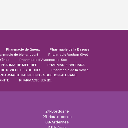
Pharmacie de Gueux
Pharmacie de la Bazoge
armacie de blerancourt
Pharmacie Vauban Givet
'Yères
Pharmacie d’Avesnes-le-Sec
PHARMACIE MERCIER
PHARMACIE BARRADA
IE RIVIERE DES ROCHES
Pharmacie de la Sèvre
PHARMACIE HAENTJENS - SOUCHON-ALBRAND
RNITE
PHARMACIE JERIDI
24-Dordogne
2B-Haute-corse
08-Ardennes
58-Nièvre