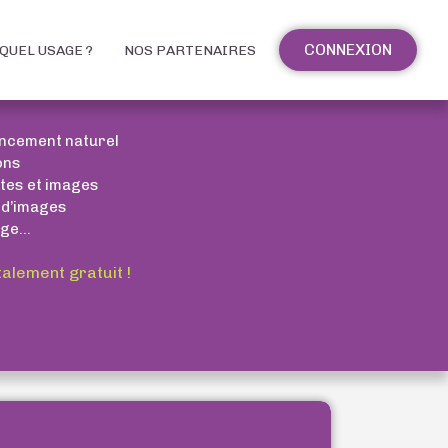
CONNEXION
QUEL USAGE ?
NOS PARTENAIRES
encement naturel
ons
xtes et images
 d’images
ge...
talement gratuit !