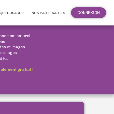
CONNEXION
QUEL USAGE ?
NOS PARTENAIRES
encement naturel
ons
xtes et images
 d’images
ge...
talement gratuit !