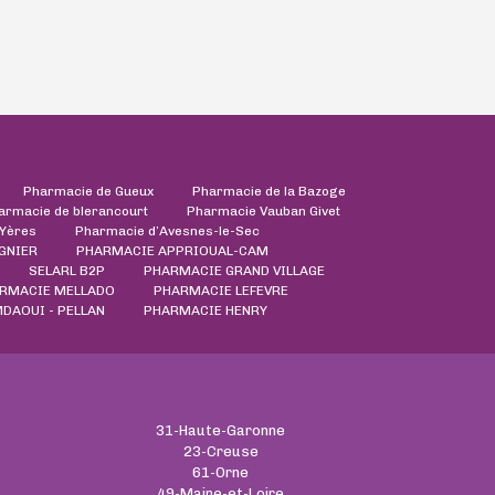
Pharmacie de Gueux
Pharmacie de la Bazoge
armacie de blerancourt
Pharmacie Vauban Givet
'Yères
Pharmacie d’Avesnes-le-Sec
GNIER
PHARMACIE APPRIOUAL-CAM
SELARL B2P
PHARMACIE GRAND VILLAGE
RMACIE MELLADO
PHARMACIE LEFEVRE
DAOUI - PELLAN
PHARMACIE HENRY
31-Haute-Garonne
23-Creuse
61-Orne
49-Maine-et-Loire