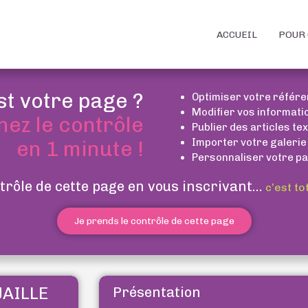
ACCUEIL
POUR 
st votre page ?
Optimiser votre référ
Modifier vos informati
nez le contrôle
Publier des articles te
Importer votre galerie
en 1 minute !
Personnaliser votre pa
trôle de cette page en vous inscrivant...
c’est to
Je prends le contrôle de cette page
AILLE
Présentation