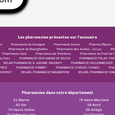
Les pharmacies présentes sur l’annuaire
ld
Pharmacie de Vicoigne
Pharmacie Decou
Pharma78pure
Pharmacie de Bourghelles
Pharmacie des écoles - Le Luc
Ph
Pharmacie Caze
Pharmacie de Trévières
Pharmacie du Pont de l
du Parc
PHARMACIE DES HARAS DE GELOS
PHARMACIE PELAY-TRE
SELAS PHARMACIE G. AIDANE-VALENCY
PHARMACIE VOLLENWEIDER
PREZ
PHARMACIE PANNET
PHARMACIE COBIGO-YZANIC
PHA
BOISSET
SELARL PHARMACIE MAGNERON
SELARL PHARMACIE HAM
Pharmacies dans votre département
51-Marne
76-Seine-Maritime
83-Var
59-Nord
70-Haute-Saône
09-Ariège
37-Indre-et-Loire
14-Calvados