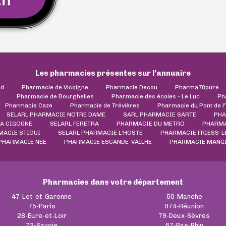
Les pharmacies présentes sur l’annuaire
ld
Pharmacie de Vicoigne
Pharmacie Decou
Pharma78pure
Pharmacie de Bourghelles
Pharmacie des écoles - Le Luc
Ph
Pharmacie Caze
Pharmacie de Trévières
Pharmacie du Pont de l
SELARL PHARMACIE NOTRE DAME
SARL PHARMACIE SARTE
PHA
LA CIGOGNE
SELARL FERETRA
PHARMACIE DU METRO
PHARMA
ACIE STIOUI
SELARL PHARMACIE L'HOSTE
PHARMACIE FRIESS-L
PHARMACIE NEE
PHARMACIE ESCANDE-VAILHE
PHARMACIE MANGIN
Pharmacies dans votre département
47-Lot-et-Garonne
50-Manche
75-Paris
974-Réunion
28-Eure-et-Loir
79-Deux-Sèvres
73-Savoie
67-Bas-Rhin