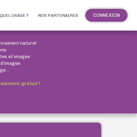
CONNEXION
QUEL USAGE ?
NOS PARTENAIRES
encement naturel
ons
xtes et images
 d’images
ge...
talement gratuit !