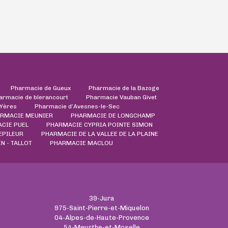
Pharmacie de Gueux
Pharmacie de la Bazoge
armacie de blerancourt
Pharmacie Vauban Givet
'Yères
Pharmacie d’Avesnes-le-Sec
RMACIE MEUNIER
PHARMACIE DE LONGCHAMP
CIE PUEL
PHARMACIE CYPRIA POINTE SIMON
EPILEUR
PHARMACIE DE LA VALLEE DE LA PLAINE
 - TALLOT
PHARMACIE MACLOU
39-Jura
975-Saint-Pierre-et-Miquelon
04-Alpes-de-Haute-Provence
54-Meurthe-et-Moselle